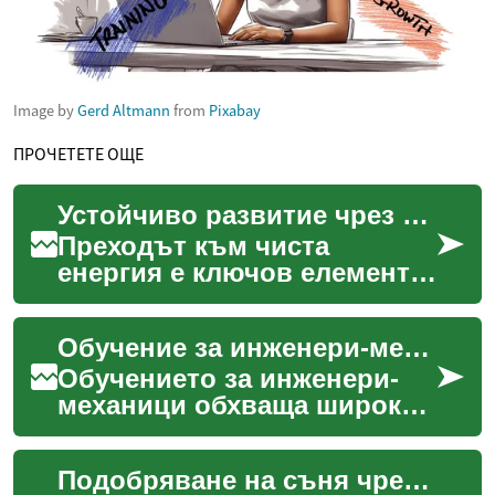
Image by
Gerd Altmann
from
Pixabay
ПРОЧЕТЕТЕ ОЩЕ
Устойчиво развитие чрез чиста енергия
Преходът към чиста
енергия е ключов елемент
от глобалните усилия за
постигане на устойчиво
Обучение за инженери-механици: учебни пътища и умения
развитие и опазване на
пла...
Обучението за инженери-
механици обхваща широк
набор от теоретични
дисциплини и практическа
Подобряване на съня чрез правилен избор
подготовка, целящи да