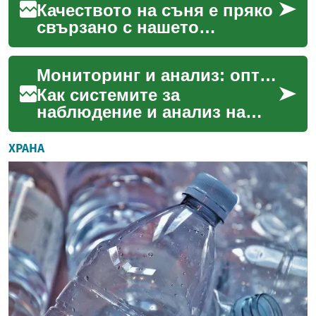
разв...
Качеството на съня е пряко
свързано с нашето
цялостно здраве и
благополучие, оказвайки
Мониторинг и анализ: оптимизиране чрез данни
влияние върху
настроението, пр...
Как системите за
наблюдение и анализ на
фотоволтаични инсталации
използват данни, за да
ХРАНА
подобрят
производителността, ...