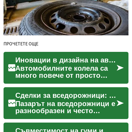
ПРОЧЕТЕТЕ ОЩЕ
Иновации в дизайна на автомобилните колела
Автомобилните колела са
много повече от просто
кръгли компоненти, които
позволяват на превозното
Сделки за вседорожници: избор на оферта за автомобил
средство да се движи...
Пазарът на вседорожници е
разнообразен и често
объркващ за купувачи и
наематели. Този текст
Съвместимост на гуми и джанти със законодателството при внос
обяснява кои фактори да