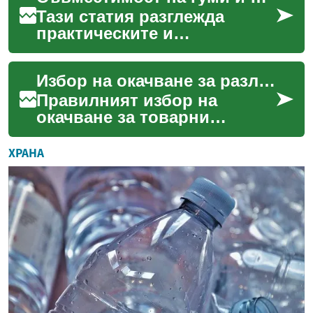
в...
Тази статия разглежда
практическите и
законодателни аспекти при
внос на гуми и джанти за
Избор на окачване за различни видове товарни задачи
SUV автомобили. Ще
обясним в...
Правилният избор на
окачване за товарни
автомобили зависи от
естеството на задачите:
ХРАНА
теглене, превоз на товари,
често...