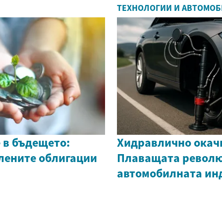
ТЕХНОЛОГИИ И АВТОМО
 в бъдещето:
Хидравлично окач
елените облигации
Плаващата револю
автомобилната ин