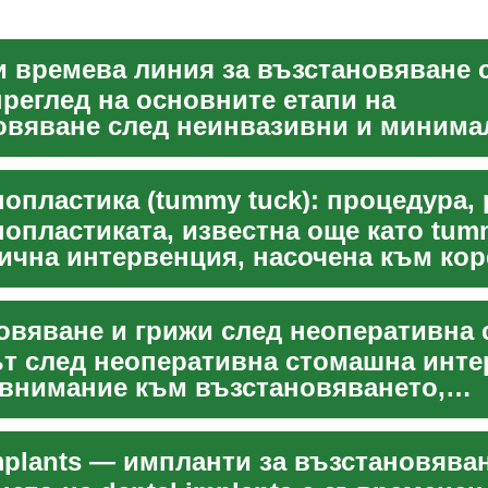
реглед на основните етапи на
овяване след неинвазивни и минима
и терапевтични сесии за нама...
опластиката, известна още като tumm
гична интервенция, насочена към кор
и контур...
т след неоперативна стомашна инт
 внимание към възстановяването,
ните ограничения и наб...