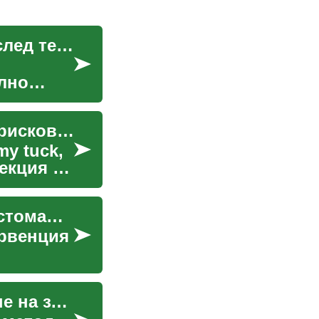
Стъпки и времева линия за възстановяване след терапевтични сесии
лно
Абдоминопластика (tummy tuck): процедура, рискове и възстановяване
y tuck,
екция на
Възстановяване и грижи след неоперативна стомашна интервенция
ервенция
Dental implants — импланти за възстановяване на зъби