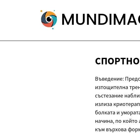
СПОРТНО
Въведение: Предст
изтощителна трен
състезание набли
излиза криотерап
болката и уморат
начина, по който
към върхова форм