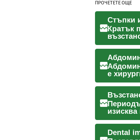
ПРОЧЕТЕТЕ ОЩЕ
Кратък п
възстан
инвазивн
Абдомин
е хирур
формата 
Периодъ
изисква
хранител