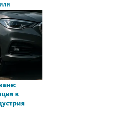
БИЛИ
ване:
ция в
дустрия