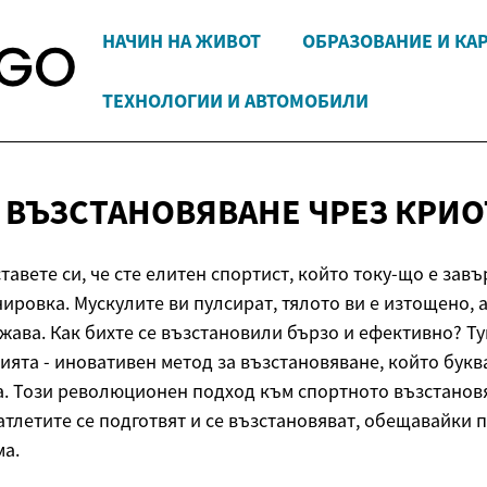
НАЧИН НА ЖИВОТ
ОБРАЗОВАНИЕ И КА
ТЕХНОЛОГИИ И АВТОМОБИЛИ
 ВЪЗСТАНОВЯВАНЕ
ЧРЕЗ КРИ
авете си, че сте елитен спортист, който току-що е зав
ировка. Мускулите ви пулсират, тялото ви е изтощено, 
жава. Как бихте се възстановили бързо и ефективно? Ту
ията - иновативен метод за възстановяване, който бук
а. Този революционен подход към спортното възстано
 атлетите се подготвят и се възстановяват, обещавайки
а.