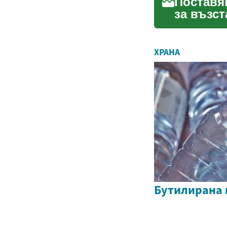
Поставян
за възс
възстано
ХРАНА
Бутилирана 