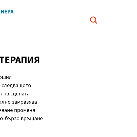
РИЕРА
ОТЕРАПИЯ
ършил
а следващото
к на сцената
вално замразява
вяване променя
 по-бързо връщане