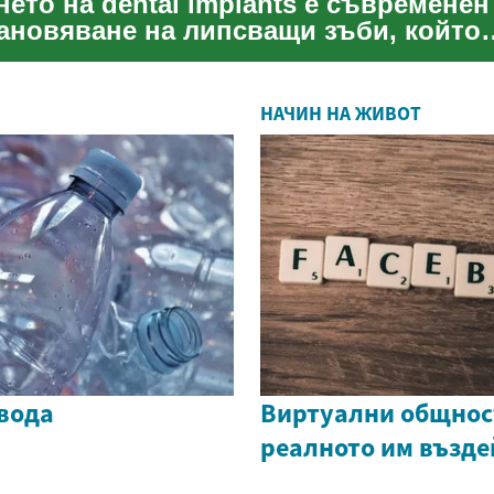
ето на dental implants е съвременен
тановяване на липсващи зъби, който
вява функцията и ...
НАЧИН НА ЖИВОТ
вода
Виртуални общнос
реалното им възде