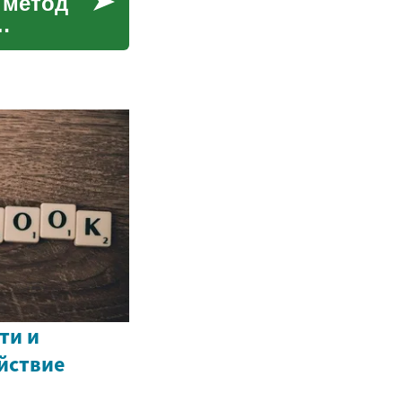
 метод
ти и
йствие