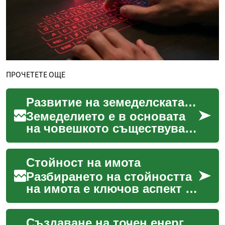
ПРОЧЕТЕТЕ ОЩЕ
Развитие на земеделската техника
Земеделието е в основата
на човешкото съществуване
от хилядолетия, като
постоянно се стреми към
Стойност на имота
по-ефективни методи з...
Разбирането на стойността
на имота е ключов аспект за
всеки, който участва в
пазара на недвижими
Създаване на точен енергиен профил за ефективно планиране на инсталация
имоти. Независимо да...