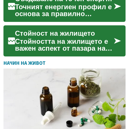
Точният енергиен профил е
основа за правилно
планиране на всяка
слънчева инсталация,
Стойност на жилището
включваща панели, батерии
и инве...
Стойността на жилището е
важен аспект от пазара на
недвижими имоти, който
влияе върху решенията на
НАЧИН НА ЖИВОТ
купувачи, продавач...