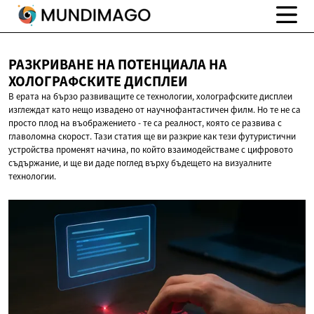
РАЗКРИВАНЕ НА ПОТЕНЦИАЛА НА
ХОЛОГРАФСКИТЕ ДИСПЛЕИ
В ерата на бързо развиващите се технологии, холографските дисплеи
изглеждат като нещо извадено от научнофантастичен филм. Но те не са
просто плод на въображението - те са реалност, която се развива с
главоломна скорост. Тази статия ще ви разкрие как тези футуристични
устройства променят начина, по който взаимодействаме с цифровото
съдържание, и ще ви даде поглед върху бъдещето на визуалните
технологии.