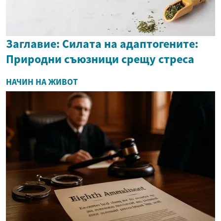
Заглавие: Силата на адаптогените:
Природни съюзници срещу стреса
НАЧИН НА ЖИВОТ