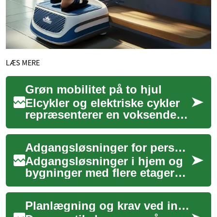
LÆS MERE
Grøn mobilitet på to hjul
Elcykler og elektriske cykler
repræsenterer en voksende
tendens inden for personlig
transport, der kombinerer
Adgangsløsninger for personer med nedsat mobilitet i flere etager
traditi...
Adgangsløsninger i hjem og
bygninger med flere etager
kan gøre en væsentlig forskel
for personer med nedsat
Planlægning og krav ved installation af adgangshjælp i hjemmet
mobilitet...