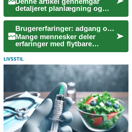
Denne artikel gennemgår
detaljeret planlægning og
praktiske krav ved installation
af adgangshjælp i private
Brugererfaringer: adgang og selvstændighed med flytbare trappeløsninger
boliger. ...
Mange mennesker deler
erfaringer med flytbare
trappeløsninger, hvor fokus
ofte ligger på øget adgang og
LIVSSTIL
større selvst...