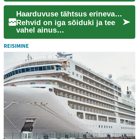
kujundamisel, luues
keskkonna, mis mõjutab meie
Haarduvuse tähtsus erinevates tingimustes
meeleolu, tootlikk...
Rehvid on iga sõiduki ja tee
vahel ainus
kokkupuutepunkt, mängides
seega kriitilist rolli ohutuses
REISIMINE
ja juhitavuses. Ne...