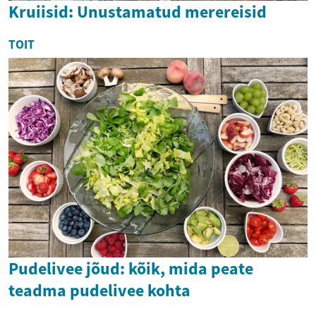
Kruiisid: Unustamatud merereisid
TOIT
Pudelivee jõud: kõik, mida peate
teadma pudelivee kohta