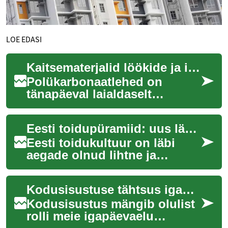
LOE EDASI
Kaitsematerjalid löökide ja ilmastiku eest
Polükarbonaatlehed on
tänapäeval laialdaselt
tunnustatud oma erakordse
vastupidavuse ja
Eesti toidupüramiid: uus lähenemine traditsioonilisele toitumisele
mitmekülgsuse poolest,
pakkud...
Eesti toidukultuur on läbi
aegade olnud lihtne ja
mahedalähedane, kuid nüüd
on aeg värskendada meie
Kodusisustuse tähtsus igapäevaelus
arusaama tasakaal...
Kodusisustus mängib olulist
rolli meie igapäevaelu