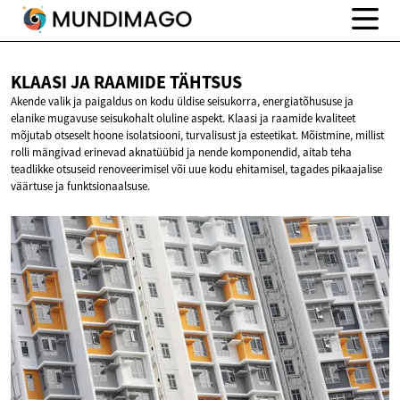
KLAASI JA
RAAMIDE TÄHTSUS
Akende valik ja paigaldus on kodu üldise seisukorra, energiatõhususe ja
elanike mugavuse seisukohalt oluline aspekt. Klaasi ja raamide kvaliteet
mõjutab otseselt hoone isolatsiooni, turvalisust ja esteetikat. Mõistmine, millist
rolli mängivad erinevad aknatüübid ja nende komponendid, aitab teha
teadlikke otsuseid renoveerimisel või uue kodu ehitamisel, tagades pikaajalise
väärtuse ja funktsionaalsuse.