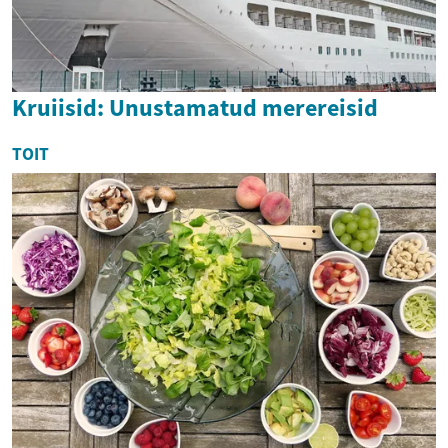
Kruiisid: Unustamatud merereisid
TOIT