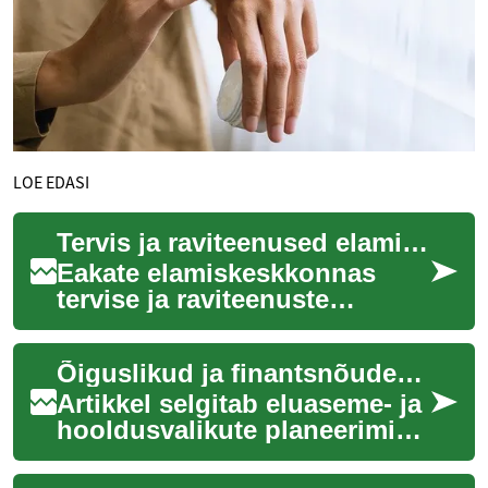
LOE EDASI
Tervis ja raviteenused elamiskeskkonnas eakatele
Eakate elamiskeskkonnas
tervise ja raviteenuste
korraldamine hõlmab nii
igapäevast hooldust,
Õiguslikud ja finantsnõuded eluaseme- ning hooldusvalikute planeerimisel
meditsiinilist järelvalv...
Artikkel selgitab eluaseme- ja
hooldusvalikute planeerimise
õiguslikke ja finantsilisi
aspekte, hõlmates