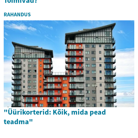
Toimivad?
RAHANDUS
"Üürikorterid: Kõik, mida pead
teadma"