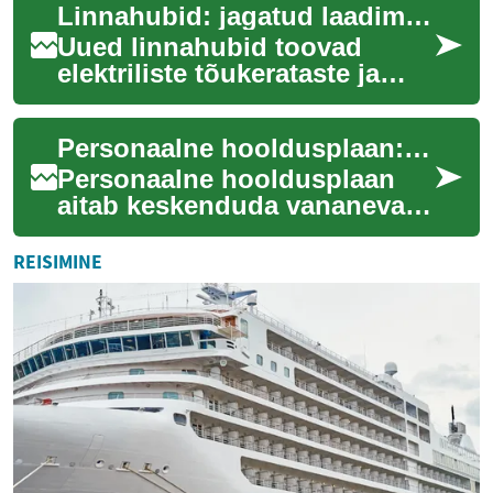
Linnahubid: jagatud laadimisjaamad e-mikromobiilsusele
rahastamist,...
Uued linnahubid toovad
elektriliste tõukerataste ja
jalgrataste laadimise ning
parkimise kokku
Personaalne hooldusplaan: koostamine ja peresisene koostöö
kompaktsetesse solaars...
Personaalne hooldusplaan
aitab keskenduda vananeva
lähedase individuaalsetele
vajadustele, kodusele
REISIMINE
elukorraldusele j...