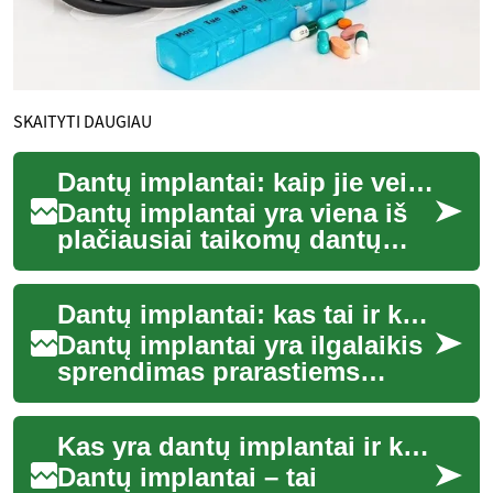
SKAITYTI DAUGIAU
Dantų implantai: kaip jie veikia ir ką žinoti
Dantų implantai yra viena iš
plačiausiai taikomų dantų
atkūrimo alternatyvų
žmonėms, praradusiems
Dantų implantai: kas tai ir kaip jie veikia
vieną ar kelis dant...
Dantų implantai yra ilgalaikis
sprendimas prarastiems
dantims atkurti, kai natūrali
šaknis nebeegzistuoja arba
Kas yra dantų implantai ir kaip jie veikia
negali...
Dantų implantai – tai