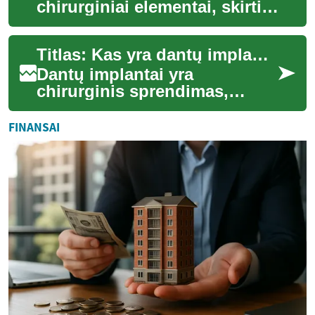
chirurginiai elementai, skirti
pakeisti trūkstamus dantis ir
atkurti burnos funkciją bei
Titlas: Kas yra dantų implantai ir kaip jie veikia
esteti...
Dantų implantai yra
chirurginis sprendimas,
skirtas atkurti prarastus
dantis ir sugrąžinti kramtymo
FINANSAI
funkciją bei este...