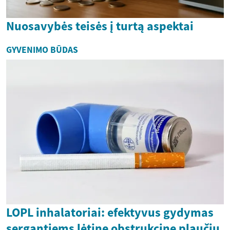
Nuosavybės teisės į turtą aspektai
GYVENIMO BŪDAS
LOPL inhalatoriai: efektyvus gydymas
sergantiems lėtine obstrukcine plaučių