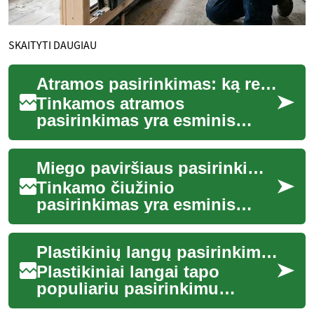
SKAITYTI DAUGIAU
Atramos pasirinkimas: ką reikia žinoti?
Tinkamos atramos
pasirinkimas yra esminis
veiksnys, lemiantis ne tik
miego kokybę, bet ir bendrą
Miego paviršiaus pasirinkimas: ką reikia žinoti
savijautą dienos met...
Tinkamo čiužinio
pasirinkimas yra esminis
žingsnis siekiant kokybiško
miego ir geros savijautos.
Plastikinių langų pasirinkimas: ką reikia žinoti?
Miego paviršius ties...
Plastikiniai langai tapo
populiariu pasirinkimu
visame pasaulyje dėl jų