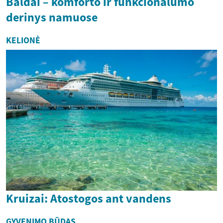
Baldai – komforto ir funkcionalumo
derinys namuose
KELIONĖ
Kruizai: Atostogos ant vandens
GYVENIMO BŪDAS