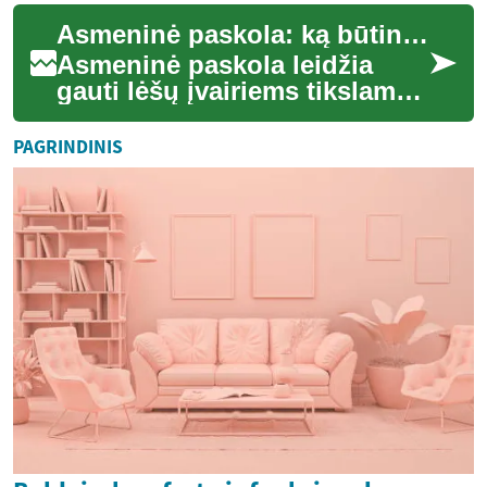
ilgaamžiškumo, energinio
Asmeninė paskola: ką būtina žinoti prieš skolinantis
efektyvumo ir prieži...
Asmeninė paskola leidžia
gauti lėšų įvairiems tikslams
— nuo didesnių pirkinių ir
namų remonto iki skolų
PAGRINDINIS
konsolidavim...