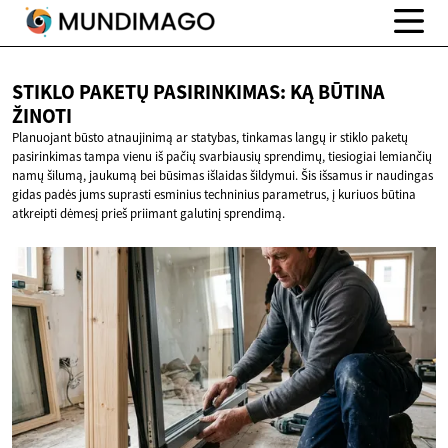
STIKLO PAKETŲ PASIRINKIMAS: KĄ
BŪTINA
ŽINOTI
Planuojant būsto atnaujinimą ar statybas, tinkamas langų ir stiklo paketų
pasirinkimas tampa vienu iš pačių svarbiausių sprendimų, tiesiogiai lemiančių
namų šilumą, jaukumą bei būsimas išlaidas šildymui. Šis išsamus ir naudingas
gidas padės jums suprasti esminius techninius parametrus, į kuriuos būtina
atkreipti dėmesį prieš priimant galutinį sprendimą.