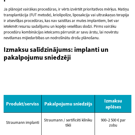
Ja plānojat vairākas procedūras, ir vērts izvērtēt prioritatīvos mērķus. Matiņu
transplantācija (FUT metode), kriolipolīze, liposakcija vai ultraskaņas terapija
ir atsevišķas procedūras, kas nav saistītas ar mutes implantiem, bet var
ietekmēt resursu sadalījumu un kopējo veselības slodzi. Pirms vairāku
procedūru kombinācijas ieteicams pārrunāt ar savu ārstu, lai novērstu
nevēlamas mijiedarbības un nodrošinātu drošu plānošanu.
Izmaksu salīdzinājums: implanti un
pakalpojumu sniedzēji
Izmaksu
Produkt/serviss
Pakalpojumu sniedzējs
aplēses
Straumann / sertificēti klīniku
900–2 500 € par
Straumann implanti
tīkli
zobu