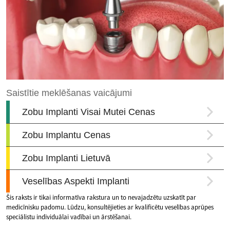
Šis raksts ir tikai informatīva rakstura un to nevajadzētu uzskatīt par
medicīnisku padomu. Lūdzu, konsultējieties ar kvalificētu veselības aprūpes
speciālistu individuālai vadībai un ārstēšanai.