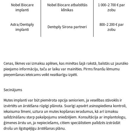
Nobel Biocare
Nobel Biocare atbalstītās
1 000–2 700 € par
implanti
klīnikas
zobu
Astra/Dentsply
800–2 200 € par
Dentsply Sirona partneri
implanti
zobu
Cenas, likmes vai izmaksu aplēses, kas minētas šajā rakstā, balstās uz jaunāko
pieejamo informāciju, taču ar laiku var mainīties. Pirms finanšu lēmumu
pieņemšanas ieteicams veikt neatkarīgu izpēti.
Secinājums
Mutes implanti var būt piemērota opcija senioriem, ja veselības stāvoklis ir
izvērtēts un ārstēšana rūpīgi plānota. Svarīgi apsvērt asinsspiediena kontroli,
iekaisuma līmeni, uztura un mutes kopšanas ieradumus, kā arī izmaksu
salīdzināšanu starp pakalpojumu sniedzējiem. Konsultācija ar implantologu,
ģimenes ārstu un, ja nepieciešams, citiem speciālistiem palīdzēs izstrādāt
drošu un ilgstspējīgu ārstēšanas plānu.