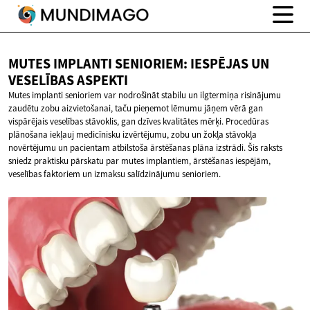
MUTES IMPLANTI SENIORIEM: IESPĒJAS UN
VESELĪBAS ASPEKTI
Mutes implanti senioriem var nodrošināt stabilu un ilgtermiņa risinājumu
zaudētu zobu aizvietošanai, taču pieņemot lēmumu jāņem vērā gan
vispārējais veselības stāvoklis, gan dzīves kvalitātes mērķi. Procedūras
plānošana iekļauj medicīnisku izvērtējumu, zobu un žokļa stāvokļa
novērtējumu un pacientam atbilstoša ārstēšanas plāna izstrādi. Šis raksts
sniedz praktisku pārskatu par mutes implantiem, ārstēšanas iespējām,
veselības faktoriem un izmaksu salīdzinājumu senioriem.