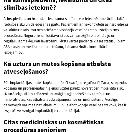
slimības ietekmē?
Asinsspiediens un hroniskas iekaisuma slimības var ietekmēt operācijas laikā
radušos risku un dziedēšanas gaitu. Pacientiem ar nekontrolētu asinsspiedienu
vai aktīvu iekaisumu nepieciešama vispārējā veselības stabilizācija pirms
procedūras. Nogurums un locītavu sāpes var sarežģīt rehabilitāciju un
regulāru apmeklējumu ievērošanu. Ārsts vērtēs pacienta klases statusu (piem.,
ASA klase) un medikamentu lietošanu, lai samazinātu komplikāciju
iespējamību.
Kā uzturs un mutes kopšana atbalsta
atveseļošanos?
Pēc implantācijas mutes kopšana ir īpaši svarīga: regulāra tīrīšana, starpzobu
kopšana un profesionālās higiēnas vizītes palīdz novērst periimplantīta risku.
Uzturā iekļauti lapu dārzeņi un svaigi augļi nodrošina vitamīnus un
minerālvielas, kas atbalsta audu atjaunošanos un imūnsistēmu. Veselīgs
dzīvesveids var mazināt iekaisumu un uzlabot kopējo veselības stāvokli, kas ir
izšķiroši veiksmīgai implantācijas rehabilitācijai.
Citas medicīniskas un kosmētiskas
procedūras senioriem