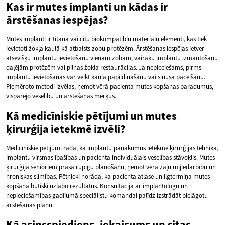
Kas ir mutes implanti un kādas ir
ārstēšanas iespējas?
Mutes implanti ir titāna vai citu biokompatiblu materiālu elementi, kas tiek
ievietoti žokļa kaulā kā atbalsts zobu protēzēm. Ārstēšanas iespējas ietver
atsevišķu implantu ievietošanu vienam zobam, vairāku implantu izmantošanu
daļējām protēzēm vai pilnas žokļa restaurācijas. Ja nepieciešams, pirms
implantu ievietošanas var veikt kaula papildināšanu vai sinusa pacelšanu.
Piemēroto metodi izvēlas, ņemot vērā pacienta mutes kopšanas paradumus,
vispārējo veselību un ārstēšanās mērķus.
Kā medicīniskie pētījumi un mutes
ķirurģija ietekmē izvēli?
Medicīniskie pētījumi rāda, ka implantu panākumus ietekmē ķirurģijas tehnika,
implantu virsmas īpašības un pacienta individuālais veselības stāvoklis. Mutes
ķirurģija senioriem prasa rūpīgu plānošanu, ņemot vērā zāļu mijiedarbību un
hroniskas slimības. Pētnieki norāda, ka pacienta atlase un ilgtermiņa mutes
kopšana būtiski uzlabo rezultātus. Konsultācija ar implantologu un
nepieciešamības gadījumā speciālistu komandai palīdz izstrādāt pielāgotu
ārstēšanas plānu.
Kā asinsspiediens, iekaisums un citas