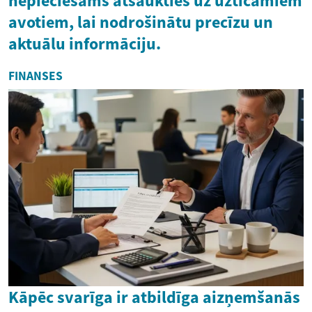
nepieciešams atsaukties uz uzticamiem
avotiem, lai nodrošinātu precīzu un
aktuālu informāciju.
FINANSES
Kāpēc svarīga ir atbildīga aizņemšanās