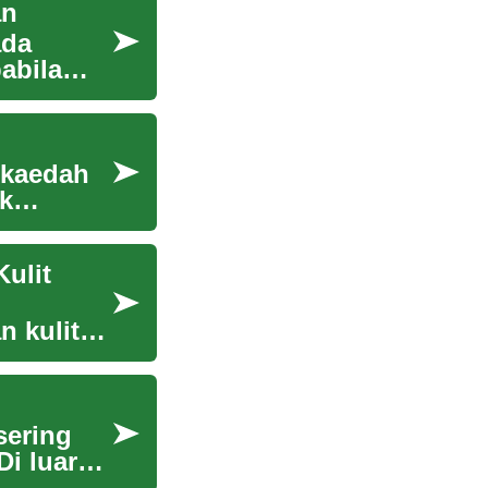
an
ada
abila
 kaedah
k
ulit
 kulit
sering
i luar