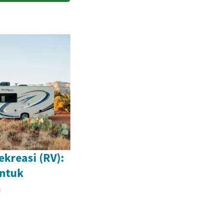
kreasi (RV):
ntuk
n