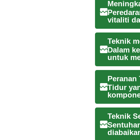
Meningka
Peredara
vitaliti 
sistem pe
Teknik m
Dalam ke
untuk me
kesejahte
Peranan 
Tidur ya
komponen
yang opt
Teknik S
Sentuhan
diabaika
fungsinya