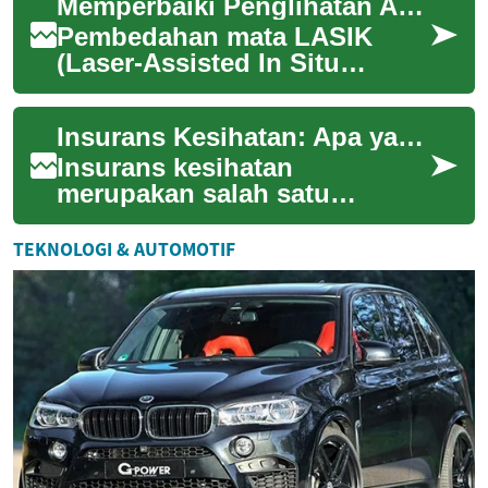
Memperbaiki Penglihatan Anda: Apa Yang Perlu Diketahui
bagaimana kada...
Pembedahan mata LASIK
(Laser-Assisted In Situ
Keratomileusis) telah menjadi
pilihan popular bagi individu
Insurans Kesihatan: Apa yang Perlu Anda Ketahui
yang ingin ...
Insurans kesihatan
merupakan salah satu
keperluan asas yang penting
dalam kehidupan moden. Ia
TEKNOLOGI & AUTOMOTIF
bukan sahaja memberikan...