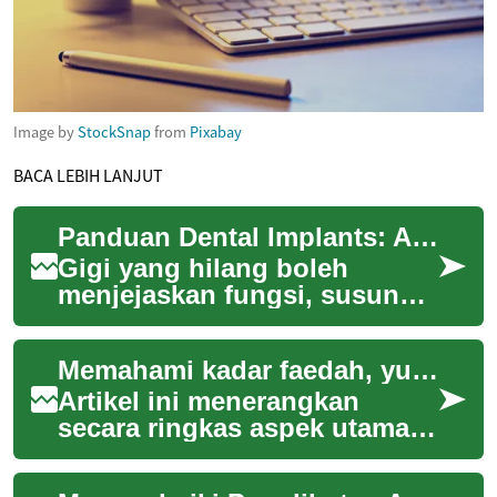
Image by
StockSnap
from
Pixabay
BACA LEBIH LANJUT
Panduan Dental Implants: Apa yang Perlu Anda Tahu
Gigi yang hilang boleh
menjejaskan fungsi, susunan
dan keyakinan diri, dan
dental implants kini sering
Memahami kadar faedah, yuran dan tempoh pembiayaan: perkara perlu tahu
dipertimbangka...
Artikel ini menerangkan
secara ringkas aspek utama
yang perlu difahami apabila
menggunakan kad kredit: