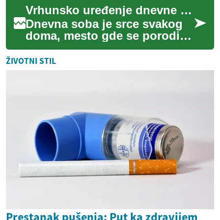
su investicija koja obogaćuje
Vrhunsko uređenje dnevne sobe: Saveti za savršen prostor
do...
Dnevna soba je srce svakog
doma, mesto gde se porodica
okuplja, gosti primaju i
svakodnevni život odvija.
ŽIVOTNI STIL
Uređenje ov...
Prestanak pušenja: Put ka zdravijem