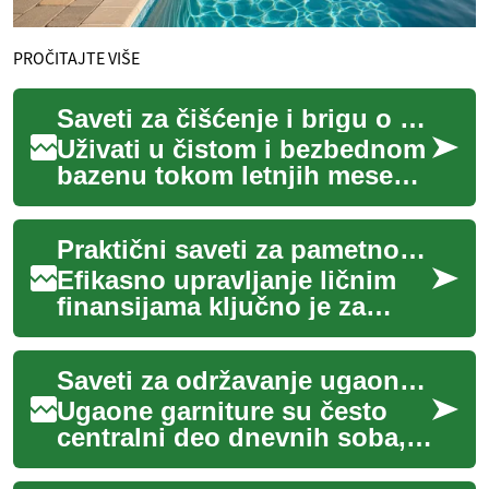
PROČITAJTE VIŠE
Saveti za čišćenje i brigu o bazenskoj vodi
Uživati u čistom i bezbednom
bazenu tokom letnjih meseci
san je mnogih. Pravilna briga
o bazenskoj vodi nije samo
Praktični saveti za pametno upravljanje novcem
est...
Efikasno upravljanje ličnim
finansijama ključno je za
postizanje stabilnosti i
ostvarivanje dugoročnih
Saveti za održavanje ugaone garniture
ciljeva. Razum...
Ugaone garniture su često
centralni deo dnevnih soba,
pružajući udobnost i stil. One