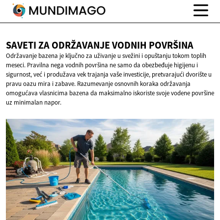
SAVETI ZA ODRŽAVANJE
VODNIH POVRŠINA
Održavanje bazena je ključno za uživanje u svežini i opuštanju tokom toplih
meseci. Pravilna nega vodnih površina ne samo da obezbeđuje higijenu i
sigurnost, već i produžava vek trajanja vaše investicije, pretvarajući dvorište u
pravu oazu mira i zabave. Razumevanje osnovnih koraka održavanja
omogućava vlasnicima bazena da maksimalno iskoriste svoje vodene površine
uz minimalan napor.