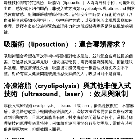
每種技術都有特定風險。吸脂術（liposuction）因為為外科手術，可能出現
出血、感染或不均勻凹凸；非侵入式方法如 cryolipolysis 與 ultrasound 則常
見皮膚敏感、短期腫脹或暫時性麻木。評估安全性時要了解術前評估（含
血液檢查或藥物停用指引）、術中麻醉方式，以及術後若出現異常應如何
處理。選擇有良好設施與緊急處理能力的診所或醫療團隊是降低風險的關
鍵。
吸脂術（liposuction）：適合哪類需求？
吸脂術適合希望在單次手術中移除相對較多脂肪、並能配合皮膚拉提的個
案。它通常效果立竿見影，但恢復期較長，需要考量麻醉風險、術後腫脹
與護理。若皮膚彈性欠佳，吸脂後可能仍需進一步處理以避免表面不平
整。對於有重大健康問題或無法忍受麻醉的人，吸脂可能不是首選。
冷凍溶脂（cryolipolysis）與其他非侵入式
技術（ultrasound、laser）：效果與限制
非侵入式療程如 cryolipolysis、ultrasound 或 laser，優點是恢復短、不需麻
醉，常見於想改善小範圍或做維護的人。這類方法通常需要多次療程才能
達到明顯效果，且單次減脂量有限，對皮膚鬆弛問題幫助較小。選擇時應
理解技術原理與儀器特性，例如超音波可用於分解脂肪團塊，雷射有時可
促進膠原增生，但療效因人而異。