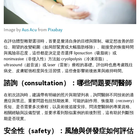
Image by
Aus Acu
from
Pixabay
在評估體型雕塑選項時，首要是釐清自身的目標與限制。確定想改善的部
位、期望的改變範圍（如局部緊實或大幅脂肪移除）、能接受的恢復時間
與風險容忍度，這些都是決定是否選擇 liposuction（吸脂術）或
noninvasive（非侵入性）方法如 cryolipolysis（冷凍溶脂）、
ultrasound（超音波）或 laser（雷射）療程的基礎。評估時也應考慮既往
病史、皮膚鬆弛程度與生活習慣，這些會影響術後效果與維持時間。
諮詢（consultation）：哪些問題要問醫師
在初次諮詢時，建議帶有明確的照片與期望列表，詢問醫師不同技術的適
應症與禁忌。重要問題包括預期效果、可能的副作用、恢復期（recovery）
長短、是否需要多次療程，以及術後追蹤安排。問清楚醫師的專業資格、
相關經驗與設備型號，並要求看到類似案例的前後對照，這有助於判斷預
期是否現實。
安全性（safety）：風險與併發症如何評估