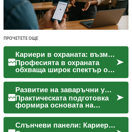
ПРОЧЕТЕТЕ ОЩЕ
Кариери в охраната: възможности, умения и роли
Професията в охраната
обхваща широк спектър от
дейности — от физическо
присъствие пред сгради до
Развитие на заваръчни умения чрез практическа подготовка и оценка
мониторинг на систем...
Практическата подготовка
формира основата на
професионалните
заваръчни умения, като
Слънчеви панели: Кариерно развитие във възобновяемата енергия
съчетава работа в