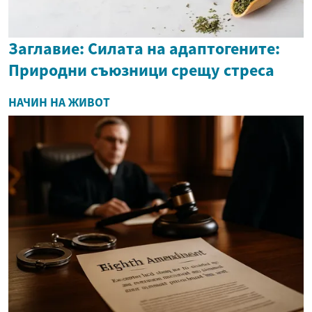
Заглавие: Силата на адаптогените:
Природни съюзници срещу стреса
НАЧИН НА ЖИВОТ