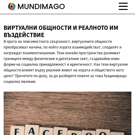
ВИРТУАЛНИ ОБЩНОСТИ И РЕАЛНОТО
ИМ
ВЪЗДЕЙСТВИЕ
В ерата на повсеместната свързаност, виртуалните общности
преобразяват начина, по който хората взаимодействат, споделят и
изграждат взаимоотношения. Тези онлайн пространства размиват
границите между физическия и дигиталния свят, създавайки нови
форми на социална принадлежност и идентичност. Как тези виртуални
общности влияят върху реалния живот на хората и обществото като
цяло? Прочетете по-долу, за да разберете повече за това fasциниращо
социално явление.