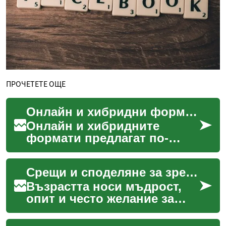
ПРОЧЕТЕТЕ ОЩЕ
Онлайн и хибридни формати за обучение в областта на защитата
Онлайн и хибридните
формати предлагат по-
гъвкав и достъпен път към
образование в областта на
Срещи и споделяне за зрели
защитата, комбинирайки т...
Възрастта носи мъдрост,
опит и често желание за
ново общуване и връзки. За
зрелите хора, търсенето на