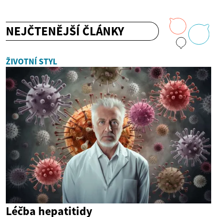
NEJČTENĚJŠÍ ČLÁNKY
ŽIVOTNÍ STYL
Léčba hepatitidy