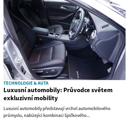
TECHNOLOGIE & AUTA
Luxusní automobily: Průvodce světem
exkluzivní mobility
Luxusní automobily představují vrchol automobilového
průmyslu, nabízející kombinaci špičkového...