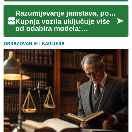
povijesti rabljenih vozila
pomoću javno dostupnih
Razumijevanje jamstava, povrata i pravnih prava kupaca
baza i komercija...
Kupnja vozila uključuje više
od odabira modela;
razumijevanje jamstava,
pravnih prava i postupaka
OBRAZOVANJE I KARIJERA
povrata ključno je ...