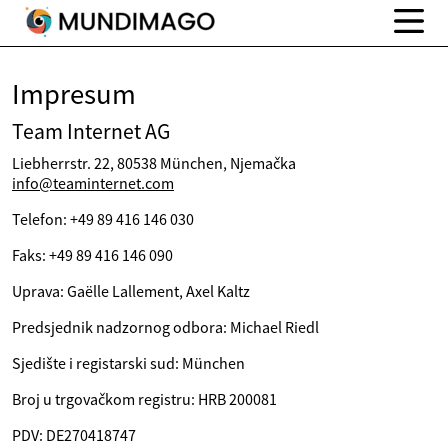
Impresum
Team Internet AG
Liebherrstr. 22, 80538 München, Njemačka
info@teaminternet.com
Telefon: +49 89 416 146 030
Faks: +49 89 416 146 090
Uprava: Gaëlle Lallement, Axel Kaltz
Predsjednik nadzornog odbora: Michael Riedl
Sjedište i registarski sud: München
Broj u trgovačkom registru: HRB 200081
PDV: DE270418747