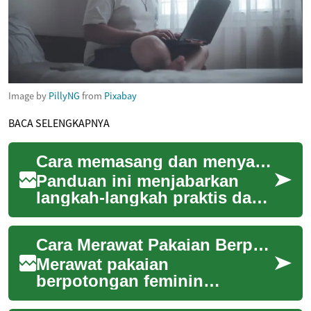
Image by
PillyNG
from
Pixabay
BACA SELENGKAPNYA
Cara memasang dan menyambungkan peralatan pencuci piring tanpa kerusakan pipa
Panduan ini menjabarkan
langkah-langkah praktis dan
aman untuk memasang serta
menyambungkan alat pencuci
Cara Merawat Pakaian Berpotongan Feminin agar Tahan Lama
piring di da...
Merawat pakaian
berpotongan feminin
membutuhkan perhatian pada