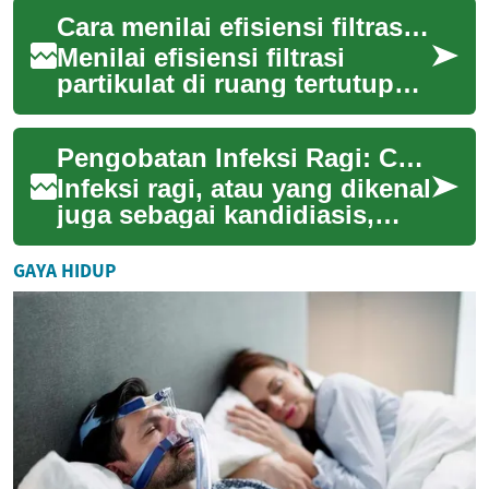
silhouette, fabric, dan detail
Cara menilai efisiensi filtrasi partikulat di ruang tertutup
jahitan agar potongan t...
Menilai efisiensi filtrasi
partikulat di ruang tertutup
membutuhkan pendekatan
terukur: menggabungkan
Pengobatan Infeksi Ragi: Cara Efektif Mengatasi Masalah yang Mengganggu
pengukuran part...
Infeksi ragi, atau yang dikenal
juga sebagai kandidiasis,
adalah masalah kesehatan
yang cukup umum terjadi,
GAYA HIDUP
terutama ...