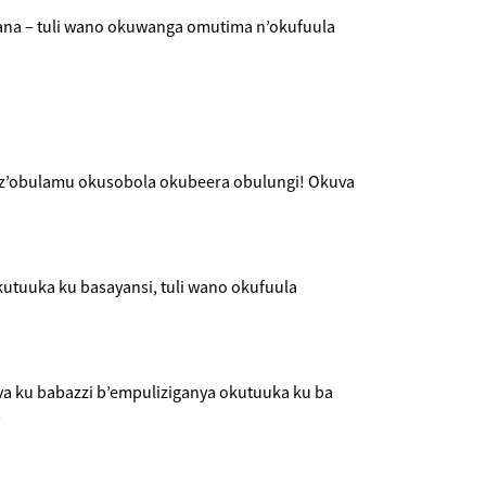
ana – tuli wano okuwanga omutima n’okufuula
z’obulamu okusobola okubeera obulungi! Okuva
utuuka ku basayansi, tuli wano okufuula
va ku babazzi b’empuliziganya okutuuka ku ba
!