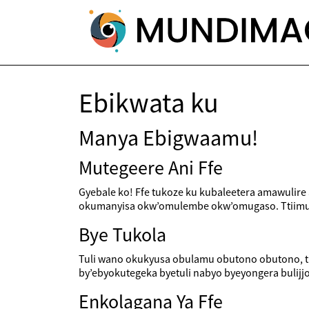
Ebikwata ku
Manya Ebigwaamu!
Mutegeere Ani Ffe
Gyebale ko! Ffe tukoze ku kubaleetera amawulire
okumanyisa okw’omulembe okw’omugaso. Ttiimu b
Bye Tukola
Tuli wano okukyusa obulamu obutono obutono, tu
by’ebyokutegeka byetuli nabyo byeyongera bulij
Enkolagana Ya Ffe