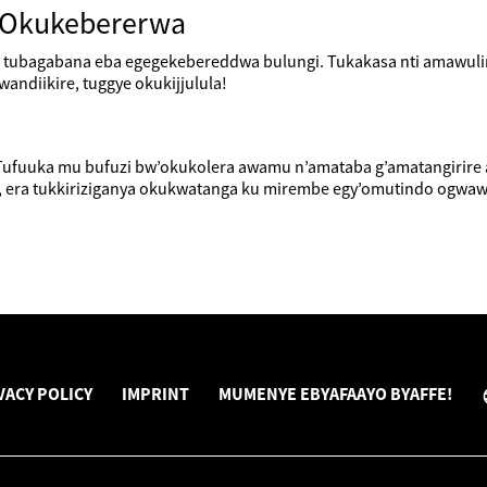
e Okukebererwa
e tubagabana eba egegekebereddwa bulungi. Tukakasa nti amawul
andiikire, tuggye okukijjulula!
fuuka mu bufuzi bw’okukolera awamu n’amataba g’amatangirire ag’
ra tukkiriziganya okukwatanga ku mirembe egy’omutindo ogwaw
VACY POLICY
IMPRINT
MUMENYE EBYAFAAYO BYAFFE!