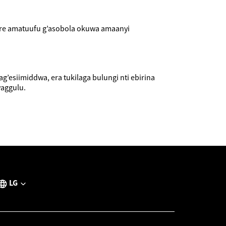
ire amatuufu g’asobola okuwa amaanyi
esiimiddwa, era tukilaga bulungi nti ebirina
aggulu.
LG