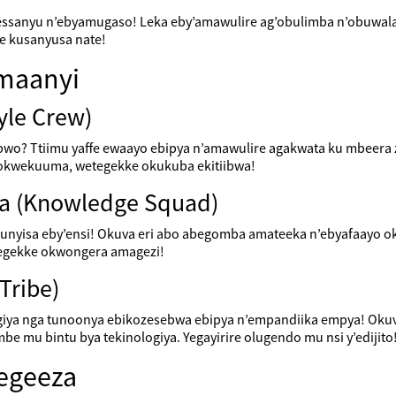
 essanyu n’ebyamugaso! Leka eby’amawulire ag’obulimba n’obuwal
re kusanyusa nate!
amaanyi
yle Crew)
o? Ttiimu yaffe ewaayo ebipya n’amawulire agakwata ku mbeera 
okwekuuma, wetegekke okukuba ekitiibwa!
ya (Knowledge Squad)
nyisa eby’ensi! Okuva eri abo abegomba amateeka n’ebyafaayo ok
tegekke okwongera amagezi!
Tribe)
nologiya nga tunoonya ebikozesebwa ebipya n’empandiika empya! Oku
 mu bintu bya tekinologiya. Yegayirire olugendo mu nsi y’edijito
egeeza