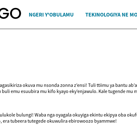
NGERI Y'OBULAMU
TEKINOLOGIYA NE M
 agasikiriza okuva mu nsonda zonna z’ensi! Tuli ttiimu ya bantu a
uli emu esuubira mu kifo kyayo eky’enjawulo. Kale tugende mu 
lukole bulungi! Waba nga oyagala okuyiga ekintu ekipya oba okuf
jo, era tubeera tutegede okuwulira ebirowoozo byammwe!