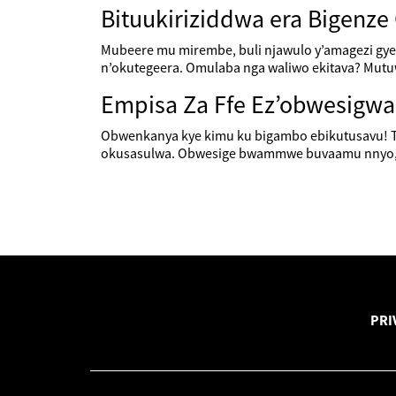
Bituukiriziddwa era Bigenz
Mubeere mu mirembe, buli njawulo y’amagezi gy
n’okutegeera. Omulaba nga waliwo ekitava? Mutuw
Empisa Za Ffe Ez’obwesigwa
Obwenkanya kye kimu ku bigambo ebikutusavu! Tu
okusasulwa. Obwesige bwammwe buvaamu nnyo, e
PRI