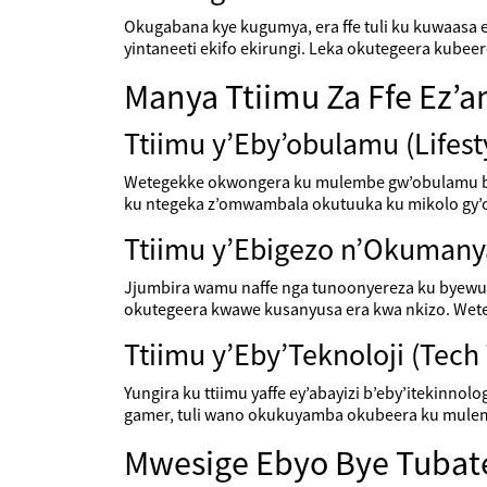
Okugabana kye kugumya, era ffe tuli ku kuwaasa
yintaneeti ekifo ekirungi. Leka okutegeera kubee
Manya Ttiimu Za Ffe Ez’
Ttiimu y’Eby’obulamu (Lifest
Wetegekke okwongera ku mulembe gw’obulamu bw
ku ntegeka z’omwambala okutuuka ku mikolo gy’
Ttiimu y’Ebigezo n’Okuman
Jjumbira wamu naffe nga tunoonyereza ku byewuu
okutegeera kwawe kusanyusa era kwa nkizo. We
Ttiimu y’Eby’Teknoloji (Tech 
Yungira ku ttiimu yaffe ey’abayizi b’eby’itekin
gamer, tuli wano okukuyamba okubeera ku mulembe
Mwesige Ebyo Bye Tubat