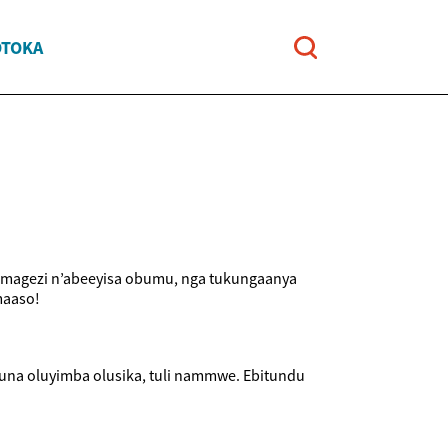
OTOKA
b’amagezi n’abeeyisa obumu, nga tukungaanya
maaso!
una oluyimba olusika, tuli nammwe. Ebitundu