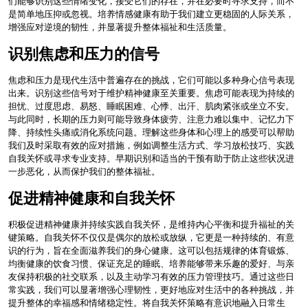
们能够识别这些情绪变化，接受它们的存在，并在必要时寻求支持，而不
是简单地压抑或忽视。培养情感健康有助于我们建立更稳固的人际关系，
增强应对逆境的韧性，并显著提升整体福祉和生活质量。
识别焦虑和压力的信号
焦虑和压力是现代生活中普遍存在的挑战，它们可能以多种身心信号表现
出来。识别这些信号对于维护精神健康至关重要。焦虑可能表现为持续的
担忧、过度思虑、易怒、睡眠困难、心悸、出汗、肌肉紧张或坐立不安。
与此同时，长期的压力则可能导致身体疲劳、注意力难以集中、记忆力下
降、持续性头痛或消化系统问题。理解这些身体和心理上的感受可以帮助
我们及时采取有效的应对措施，例如调整生活方式、学习放松技巧、实践
自我关怀或寻求专业支持。早期识别和适当的干预有助于防止这些状况进
一步恶化，从而保护我们的整体福祉。
促进精神健康和自我关怀
积极促进精神健康并持续实践自我关怀，是维持内心平衡和提升福祉的关
键策略。自我关怀不仅仅是偶尔的放松或放纵，它更是一种持续的、有意
识的行为，旨在全面滋养我们的身心健康。这可以包括规律的体育锻炼、
均衡健康的饮食习惯、保证充足的睡眠、培养能够带来乐趣的爱好、与亲
友保持积极的社交联系，以及主动学习有效的压力管理技巧。通过这些日
常实践，我们可以显著增强心理韧性，更好地应对生活中的各种挑战，并
提升整体的幸福感和情绪稳定性。将自我关怀策略有意识地融入日常生