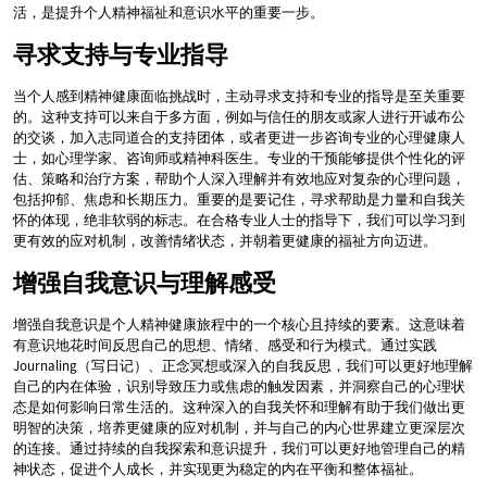
活，是提升个人精神福祉和意识水平的重要一步。
寻求支持与专业指导
当个人感到精神健康面临挑战时，主动寻求支持和专业的指导是至关重要
的。这种支持可以来自于多方面，例如与信任的朋友或家人进行开诚布公
的交谈，加入志同道合的支持团体，或者更进一步咨询专业的心理健康人
士，如心理学家、咨询师或精神科医生。专业的干预能够提供个性化的评
估、策略和治疗方案，帮助个人深入理解并有效地应对复杂的心理问题，
包括抑郁、焦虑和长期压力。重要的是要记住，寻求帮助是力量和自我关
怀的体现，绝非软弱的标志。在合格专业人士的指导下，我们可以学习到
更有效的应对机制，改善情绪状态，并朝着更健康的福祉方向迈进。
增强自我意识与理解感受
增强自我意识是个人精神健康旅程中的一个核心且持续的要素。这意味着
有意识地花时间反思自己的思想、情绪、感受和行为模式。通过实践
Journaling（写日记）、正念冥想或深入的自我反思，我们可以更好地理解
自己的内在体验，识别导致压力或焦虑的触发因素，并洞察自己的心理状
态是如何影响日常生活的。这种深入的自我关怀和理解有助于我们做出更
明智的决策，培养更健康的应对机制，并与自己的内心世界建立更深层次
的连接。通过持续的自我探索和意识提升，我们可以更好地管理自己的精
神状态，促进个人成长，并实现更为稳定的内在平衡和整体福祉。