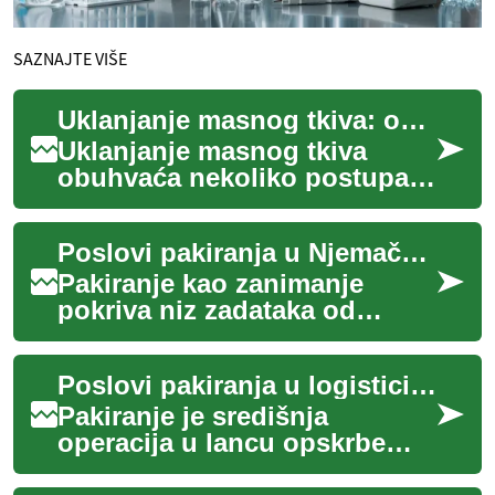
SAZNAJTE VIŠE
Uklanjanje masnog tkiva: opcije za trbuh i tijelo
Uklanjanje masnog tkiva
obuhvaća nekoliko postupaka
koji ciljaju lokalizirane
naslage masnog tkiva na
Poslovi pakiranja u Njemačkoj: skladište i logistika
trbuhu, bokovim...
Pakiranje kao zanimanje
pokriva niz zadataka od
pripreme proizvoda za
otpremu do označavanja i
Poslovi pakiranja u logistici i radu u skladištima
utovara. Ovaj članak o...
Pakiranje je središnja
operacija u lancu opskrbe
koja povezuje proizvodnju i