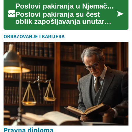
isporuku krajnjem korisniku.
Poslovi pakiranja u Njemačkoj: rad u skladištu i logistici
Poslovi pak...
Poslovi pakiranja su čest
oblik zapošljavanja unutar
lanca opskrbe i logistike,
posebno u zemljama s
OBRAZOVANJE I KARIJERA
razvijenim indus...
Pravna diploma