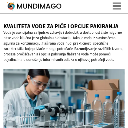
KVALITETA VODE ZA PIĆE I
OPCIJE PAKIRANJA
Voda je esencijalna za ljudsko zdravlje i dobrobit, a dostupnost čiste i sigurne
pitke vode ključna je za globalnu hidrataciju. Iako je voda iz slavine često
sigurna za konzumaciju, flaširana voda nudi praktičnost i specifične
karakteristike koje privlače mnoge potrošače. Razumijevanje različitih izvora,
procesa pročišćavanja i opcija pakiranja flaširane vode može pomoći
pojedincima u donošenju informiranih odluka o njihovoj potrošnji vode.