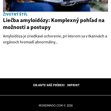
ŽIVOTNÝ ŠTÝL
Liečba amyloidózy: Komplexný pohľad na
možnosti a postupy
Amyloidóza je zriedkavé ochorenie, pri ktorom sa v tkanivách a
orgánoch hromadí abnormálny...
OBJAVTE NÁŠ PRÍBEH!
IMPRINT
MUNDIMAGO.COM © 2026