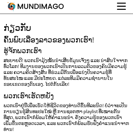
ກ່ຽວກັບ
ຄົ້ນພົບເລື່ອງລາວຂອງພວກເຮົາ!
ຮູ້ຈັກພວກເຮົາ
ສະບາຍດີ! ພວກເຮົາມຸ້ງໝັ້ນນຳເສີີຍຂໍ້ມູນເຈັ່ງໆ ແລະ ນ່າສົນໃຈຈາກ
ທົ່ວໂລກ! ທີມງານຂອງພວກເຮົາເປັນການລວມຕົວຂອງຄົນມີຄວາມຮູ້
ແລະ ຄວາມຄິດສ້າງສັນ ທີ່ຮ່ວມມືກັນເພື່ອແບ່ງປັນຄວາມຮູ້ທີ່
ທັນສະໄໝ ແລະ ມີປະໂຫຍດ. ແຕ່ລະທີມມີຄວາມຊໍານານໃນ
ຂອບເຂດຂອງຕົນເອງ. ໄປຕໍ່ກັນເລີຍ!
ພວກເຮົາເຮັດຫຍັງ
ພວກເຮົາຢູ່ນີ້ເພື່ອເຮັດໃຫ້ຊີວິດຂອງທ່ານດີຂຶ້ນທີລະນິດ! ບໍ່ວ່າຈະເປັນ
ການຮຽນຮູ້ສິນທະປະໃໝ່ ຫຼື ການຊອກຫາ playlist ທີ່ເໝາະກັນ
ທີ່ສຸດ, ພວກເຮົາກໍ່ພ້ອມໃຫ້ຄໍາແນະນໍາ. ຄັງຄວາມຮູ້ຂອງພວກເຮົາ
ເພີ່ມຂຶ້ນຕະຫຼອດເວລາ, ແລະ ພວກເຮົາກໍ່ພ້ອມຮັບຟັງຄໍາແນະນໍາຈາກ
ທ່ານ!