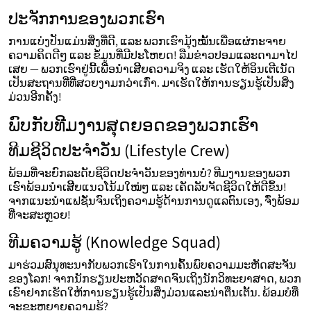
ປະຈັກການຂອງພວກເຮົາ
ການແບ່ງປັນແມ່ນສິ່ງທີ່ດີ, ແລະ ພວກເຮົາມຸ້ງໝັ້ນເພື່ອແຜ່ກະຈາຍ
ຄວາມຄິດດີໆ ແລະ ຂໍ້ມູນທີ່ມີປະໂຫຍດ! ລືມຂ່າວປອມແລະດາມາໄປ
ເສຍ — ພວກເຮົາຢູ່ນີ້ເພື່ອນຳເສີີຍຄວາມຈິງ ແລະ ເຮັດໃຫ້ອິນເຕີເນັດ
ເປັນສະຖານທີ່ທີ່ສວຍງາມກວ່າເກົ່າ. ມາເຮັດໃຫ້ການຮຽນຮູ້ເປັນສິ່ງ
ມ່ວນອີກຄັ້ງ!
ພົບກັບທີມງານສຸດຍອດຂອງພວກເຮົາ
ທີມຊີວິດປະຈໍາວັນ (Lifestyle Crew)
ພ້ອມທີ່ຈະຍົກລະດັບຊີວິດປະຈໍາວັນຂອງທ່ານບໍ? ທີມງານຂອງພວກ
ເຮົາພ້ອມນຳເສີີຍແນວໂນ້ມໃໝ່ໆ ແລະ ເຄັດລັບຈັດຊີວິດໃຫ້ດີຂຶ້ນ!
ຈາກແນະນໍາແຟຊັ່ນຈົນເຖິງຄວາມຮູ້ດ້ານການດູແລຕົນເອງ, ຈົ່ງພ້ອມ
ທີ່ຈະສະຫຼວຍ!
ທີມຄວາມຮູ້ (Knowledge Squad)
ມາຮ່ວມສົນຸທະນາກັບພວກເຮົາໃນການຄົ້ນພົບຄວາມມະຫັດສະຈັນ
ຂອງໂລກ! ຈາກນັກຮຽນປະຫວັດສາດຈົນເຖິງນັກວິທະຍາສາດ, ພວກ
ເຮົາຢາກເຮັດໃຫ້ການຮຽນຮູ້ເປັນສິ່ງມ່ວນແລະນ່າຕື່ນເຕັ້ນ. ພ້ອມບໍທີ່
ຈະຂະຫຍາຍຄວາມຮູ້?