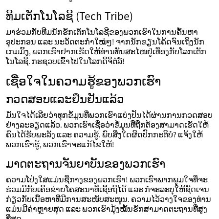
ທີມເຕັກໂນໂລຊີ (Tech Tribe)
ມາຮ່ວມກັບທີມນັກຮັກເຕັກໂນໂລຊີຂອງພວກເຮົາໃນການຄົ້ນຫາ
ອຸປະກອນ ແລະ ນະວັດຕະກໍາໃໝ່ໆ! ຈາກນັກຂຽນໂຄ້ດຈົນເຖິງນັກ
ເກມມິ້ງ, ພວກເຮົາຢາກເຮັດໃຫ້ທ່ານທັນສະໄໝຢູ່ເທື່ອງກັບໂລກເຕັກ
ໂນໂລຊີ. ກະຊວບເຂົ້າໄປໃນໂລກດິຈິຕໍລ໌!
ເຊື່ອໃຈໃນຄວາມຮູ້ຂອງພວກເຮົາ
ກວດສອບແລະຢືນຢັນແລ້ວ
ມັ່ນໃຈໄດ້ເລີຍວ່າທຸກຂໍ້ມູນທີ່ພວກເຮົາແບ່ງປັນໄດ້ຜ່ານການກວດສອບ
ຢ່າງລະອຽດແລ້ວ. ພວກເຮົາເຊື່ອວ່າຂໍ້ມູນທີ່ຖືກຕ້ອງສາມາດເຮັດໃຫ້
ຄົນໄດ້ຮັບພະລັງ ແລະ ຄວາມຮູ້. ພົບສິ່ງໃດຜິດປົກກະຕິບໍ? ແຈ້ງໃຫ້
ພວກເຮົາຮູ້, ພວກເຮົາຈະແກ້ໄຂໃຫ້!
ມາດຕະຖານຈັນຍາບັນຂອງພວກເຮົາ
ຄວາມໂປ່ງໃສແມ່ນຊື່ກາງຂອງພວກເຮົາ! ພວກເຮົາພາກພູມໃຈທີ່ຈະ
ຮ່ວມມືກັບເຄືອຂ່າຍໂຄສະນາທີ່ເຊື່ອຖືໄດ້ ແລະ ກໍ່ຈະລະບຸໃຫ້ຊັດເຈນ
ກ່ຽວກັບເນື້ອຫາທີ່ມີການສະໜັບສະໜູນ. ຄວາມໄວ້ວາງໃຈຂອງທ່ານ
ແມ່ນມີຄ່າຫຼາຍສຸດ ແລະ ພວກເຮົາມຸ້ງໝັ້ນຮັກສາມາດຕະຖານທີ່ສູງ
ທີ່ສຸດ.