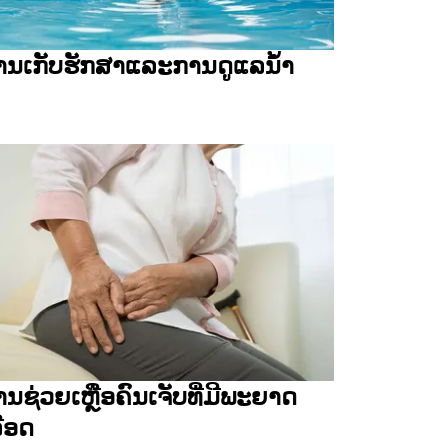
ານເກັບຮັກສາແລະການດູແລນໍ້າ
ນຊ່ວຍເຫຼືອຄົນເຈັບທີ່ມີພະຍາດ
ລືອດ