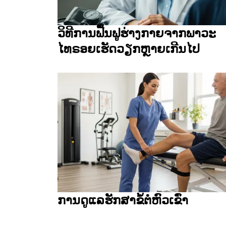
ວິທີການຟື້ນຟູຮ່າງກາຍຈາກພາວະ
ໄທຣອຍເຮັດວຽກຫຼາຍເກີນໄປ
ການດູແລຮັກສາຂໍ້ຕໍ່ຫົວເຂົ່າ