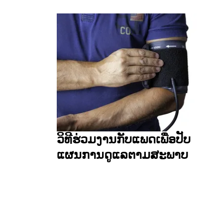
ວິທີຮ່ວມງານກັບແພດເພື່ອປັບ
ແຜນການດູແລຕາມສະພາບ