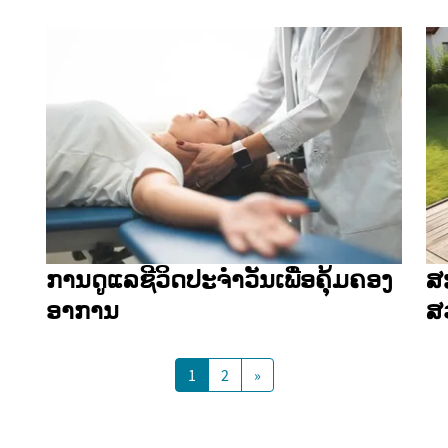
ການດູແລຊີວິດປະຈຳວັນເພື່ອຄຸ້ມຄອງ
ສ
ອາການ
ສ
1
2
»