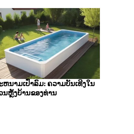
ະຫນາມເປົ່າລົມ: ຄວາມບັນເທີງໃນ
ວນຫຼັງບ້ານຂອງທ່ານ