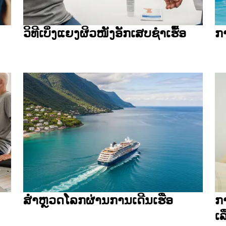
ວິທີເບິ່ງແຍງຜິວໜັງອັກເສບຊຳເຮື້ອ
ກ
ສຳຫຼວດໂລກຜ່ານການເດີນເຮືອ
ກາ
ເ