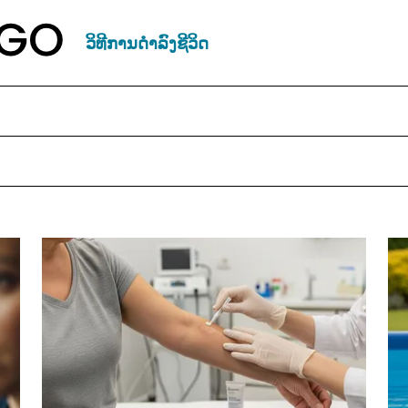
ວິທີການດຳລົງຊີວິດ