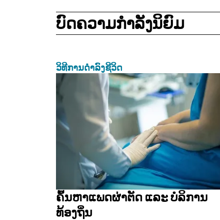
ບົດຄວາມກໍາລັງນິຍົມ
ວິທີການດຳລົງຊີວິດ
ຄົ້ນຫາແພດຜ່າຕັດ ແລະ ບໍລິການ
ທ້ອງຖິ່ນ