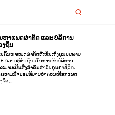
ົ້ນຫາແພດຜ່າຕັດ ແລະ ບໍລິການ
ອງຖິ່ນ
ນຄົ້ນຫາແພດຜ່າຕັດທີ່ເຫັນເຖິງຄຸນນະພາບ
ະ ຄວາມໜ້າເຊື່ອມໃນການຮັບບໍລິການ
ຂະພາບເປັນສິ່ງສຳຄັນສໍາລັບຄຸນຄ່າຊີວິດ.
ດຄວາມນີ້ຈະອະທິບາຍວ່າຄວນເລືອກແພດ
າງໃດ,...