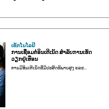
ເທັກໂນໂລຢີ
ການເຊື່ອມຕໍ່ອິນເຕີເນັດ ສຳລັບການເຮັດ
ວຽກຢູ່ເຮືອນ
ການມີອິນເຕີເນັດທີ່ມີປະສິດທິພາບສູງ ແລະ...