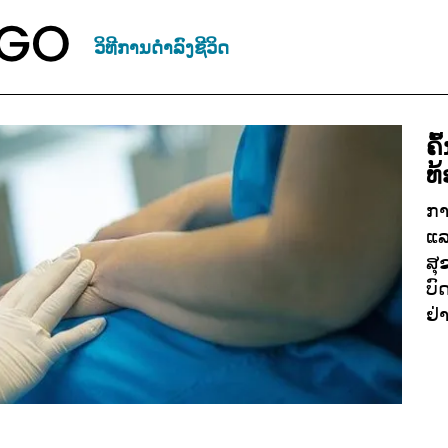
ວິທີການດຳລົງຊີວິດ
ຄ
ທ້
ກາ
ແລ
ສຸ
ບົ
ຢ່