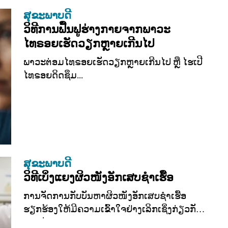
ສຸຂະພາບດີ
ວິທີການຟື້ນຟູຮ່າງກາຍຈາກພາວະ
ໄທຣອຍເຮັດວຽກຫຼາຍເກີນໄປ
ພາວະຕ່ອມໄທຣອຍເຮັດວຽກຫຼາຍເກີນໄປ ຫຼື ໄຮເປີ
ໄທຣອຍດິດຊຶມ...
ສຸຂະພາບດີ
ວິທີເບິ່ງແຍງຜິວໜັງອັກເສບຊຳເຮື້ອ
ການຈັດການກັບບັນຫາຜິວໜັງອັກເສບຊຳເຮື້ອ
ຮຽກຮ້ອງໃຫ້ມີຄວາມເຂົ້າໃຈຢ່າງເລິກເຊິ່ງກ່ຽວກັບ
ການປ່ຽນແປງຂອງສະພາບ...