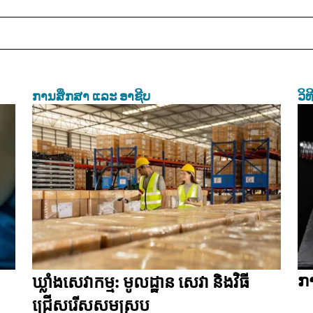
ການສຶກສາ ແລະ ອາຊີບ
ວິ
ກ
ឃ្លាំងសេវាកម្ម: មូលដ្ឋាន សេវា និងវិធី
ជ្រើសរើសសមស្រប