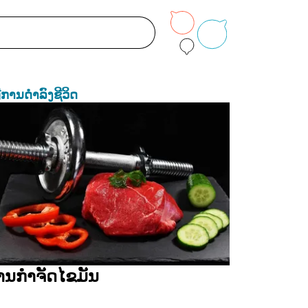
ທີການດຳລົງຊີວິດ
ານກຳຈັດໄຂມັນ