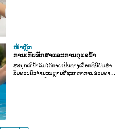
ໜ້າຫຼັກ
ການເກັບຮັກສາແລະການດູແລນໍ້າ
ສະນຸກເກີປໍ້າລົມໄດ້ກາຍເປັນທາງເລືອກທີ່ນິຍົມສໍາ
ລັບຄອບຄົວຈໍານວນຫຼາຍທີ່ຊອກຫາການຜ່ອນຄາຍ
ແລະຄວາມສົດຊື່ນໃນ...