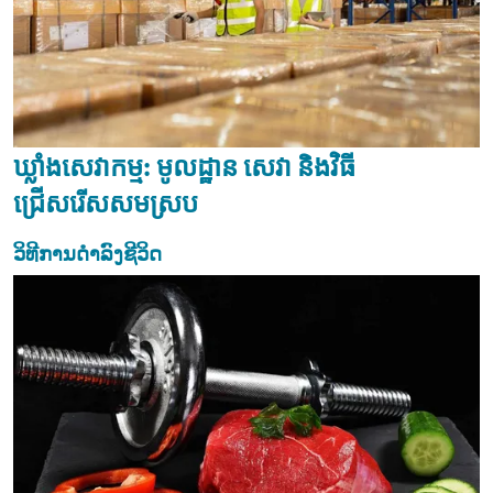
ឃ្លាំងសេវាកម្ម: មូលដ្ឋាន សេវា និងវិធី
ជ្រើសរើសសមស្រប
ວິທີການດຳລົງຊີວິດ