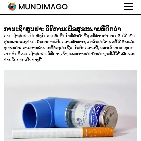
ການເຊົາສູບຢາ:
ວິທີການເພື່ອສຸຂະພາບທີ່ດີກວ່າ
ການເຊົາສູບຢາເປັນໜຶ່ງໃນການຕັດສິນໃຈທີ່ສໍາຄັນທີ່ສຸດທີ່ທ່ານສາມາດເຮັດໄດ້ເພື່ອ
ສຸຂະພາບຂອງທ່ານ. ມັນອາດຈະເປັນຄວາມທ້າທາຍ, ແຕ່ຜົນປະໂຫຍດທີ່ໄດ້ຮັບແມ່ນ
ຫຼາຍກວ່າຄວາມຍາກລໍາບາກທີ່ຕ້ອງປະເຊີນ. ໃນບົດຄວາມນີ້, ພວກເຮົາຈະສໍາຫຼວດ
ເຫດຜົນທີ່ຄວນເຊົາສູບຢາ, ວິທີການເຊົາ, ແລະການສະໜັບສະໜູນທີ່ມີໃຫ້ເພື່ອຊ່ວຍ
ທ່ານໃນການເດີນທາງນີ້.