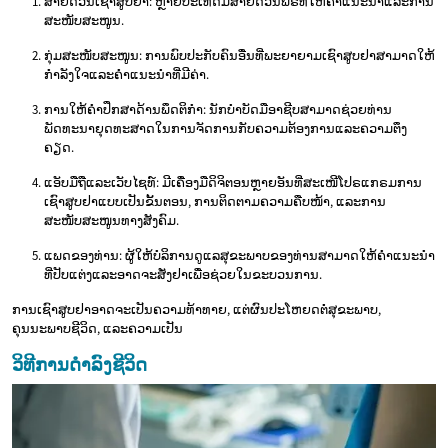
ສາຍດ່ວນເຊົາສູບຢາ: ຫຼາຍປະເທດມີສາຍດ່ວນຟຣີທີ່ໃຫ້ຄໍາແນະນໍາແລະການ
ສະໜັບສະໜູນ.
ກຸ່ມສະໜັບສະໜູນ: ການພົບປະກັບຄົນອື່ນທີ່ພະຍາຍາມເຊົາສູບຢາສາມາດໃຫ້
ກໍາລັງໃຈແລະຄໍາແນະນໍາທີ່ມີຄ່າ.
ການໃຫ້ຄໍາປຶກສາດ້ານພຶດຕິກໍາ: ນັກບໍາບັດມືອາຊີບສາມາດຊ່ວຍທ່ານ
ພັດທະນາຍຸດທະສາດໃນການຈັດການກັບຄວາມຕ້ອງການແລະຄວາມຕຶງ
ຄຽດ.
ແອັບມືຖືແລະເວັບໄຊທ໌: ມີເຄື່ອງມືດິຈິຕອນຫຼາຍອັນທີ່ສະເໜີໂປຣແກຣມການ
ເຊົາສູບຢາແບບເປັນຂັ້ນຕອນ, ການຕິດຕາມຄວາມຄືບໜ້າ, ແລະການ
ສະໜັບສະໜູນທາງສັງຄົມ.
ແພດຂອງທ່ານ: ຜູ້ໃຫ້ບໍລິການດູແລສຸຂະພາບຂອງທ່ານສາມາດໃຫ້ຄໍາແນະນໍາ
ທີ່ປັບແຕ່ງແລະອາດຈະສັ່ງຢາເພື່ອຊ່ວຍໃນຂະບວນການ.
ການເຊົາສູບຢາອາດຈະເປັນຄວາມທ້າທາຍ, ແຕ່ຜົນປະໂຫຍດຕໍ່ສຸຂະພາບ,
ຄຸນນະພາບຊີວິດ, ແລະຄວາມເປັນ
ວິທີການດຳລົງຊີວິດ