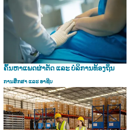
ຄົ້ນຫາແພດຜ່າຕັດ ແລະ ບໍລິການທ້ອງຖິ່ນ
ການສຶກສາ ແລະ ອາຊີບ