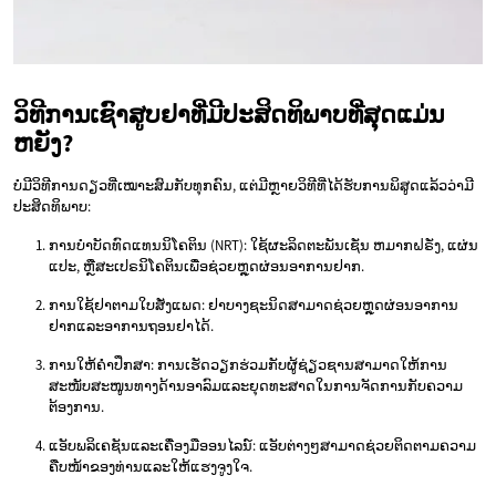
ວິທີການເຊົາສູບຢາທີ່ມີປະສິດທິພາບທີ່ສຸດແມ່ນ
ຫຍັງ?
ບໍ່ມີວິທີການດຽວທີ່ເໝາະສົມກັບທຸກຄົນ, ແຕ່ມີຫຼາຍວິທີທີ່ໄດ້ຮັບການພິສູດແລ້ວວ່າມີ
ປະສິດທິພາບ:
ການບໍາບັດທົດແທນນິໂຄຕິນ (NRT): ໃຊ້ຜະລິດຕະພັນເຊັ່ນ ຫມາກຝຣັ່ງ, ແຜ່ນ
ແປະ, ຫຼືສະເປຣນິໂຄຕິນເພື່ອຊ່ວຍຫຼຸດຜ່ອນອາການຢາກ.
ການໃຊ້ຢາຕາມໃບສັ່ງແພດ: ຢາບາງຊະນິດສາມາດຊ່ວຍຫຼຸດຜ່ອນອາການ
ຢາກແລະອາການຖອນຢາໄດ້.
ການໃຫ້ຄໍາປຶກສາ: ການເຮັດວຽກຮ່ວມກັບຜູ້ຊ່ຽວຊານສາມາດໃຫ້ການ
ສະໜັບສະໜູນທາງດ້ານອາລົມແລະຍຸດທະສາດໃນການຈັດການກັບຄວາມ
ຕ້ອງການ.
ແອັບພລິເຄຊັນແລະເຄື່ອງມືອອນໄລນ໌: ແອັບຕ່າງໆສາມາດຊ່ວຍຕິດຕາມຄວາມ
ຄືບໜ້າຂອງທ່ານແລະໃຫ້ແຮງຈູງໃຈ.