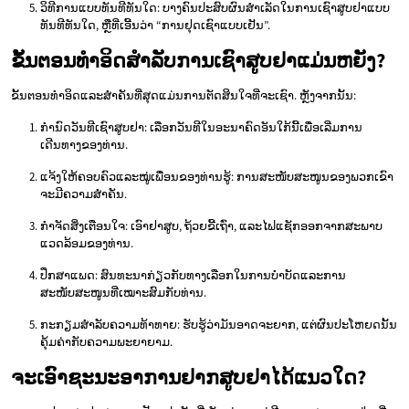
ວິທີການແບບທັນທີທັນໃດ: ບາງຄົນປະສົບຜົນສໍາເລັດໃນການເຊົາສູບຢາແບບ
ທັນທີທັນໃດ, ຫຼືທີ່ເອີ້ນວ່າ “ການຢຸດເຊົາແບບເຢັນ”.
ຂັ້ນຕອນທໍາອິດສໍາລັບການເຊົາສູບຢາແມ່ນຫຍັງ?
ຂັ້ນຕອນທໍາອິດແລະສໍາຄັນທີ່ສຸດແມ່ນການຕັດສິນໃຈທີ່ຈະເຊົາ. ຫຼັງຈາກນັ້ນ:
ກໍານົດວັນທີເຊົາສູບຢາ: ເລືອກວັນທີໃນອະນາຄົດອັນໃກ້ນີ້ເພື່ອເລີ່ມການ
ເດີນທາງຂອງທ່ານ.
ແຈ້ງໃຫ້ຄອບຄົວແລະໝູ່ເພື່ອນຂອງທ່ານຮູ້: ການສະໜັບສະໜູນຂອງພວກເຂົາ
ຈະມີຄວາມສໍາຄັນ.
ກໍາຈັດສິ່ງເຕືອນໃຈ: ເອົາຢາສູບ, ຖ້ວຍຂີ້ເຖົ່າ, ແລະໄຟແຊັກອອກຈາກສະພາບ
ແວດລ້ອມຂອງທ່ານ.
ປຶກສາແພດ: ສົນທະນາກ່ຽວກັບທາງເລືອກໃນການບໍາບັດແລະການ
ສະໜັບສະໜູນທີ່ເໝາະສົມກັບທ່ານ.
ກະກຽມສໍາລັບຄວາມທ້າທາຍ: ຮັບຮູ້ວ່າມັນອາດຈະຍາກ, ແຕ່ຜົນປະໂຫຍດນັ້ນ
ຄຸ້ມຄ່າກັບຄວາມພະຍາຍາມ.
ຈະເອົາຊະນະອາການຢາກສູບຢາໄດ້ແນວໃດ?