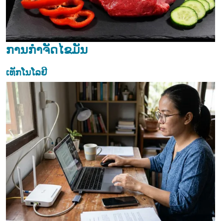
ການກຳຈັດໄຂມັນ
ເທັກໂນໂລຢີ