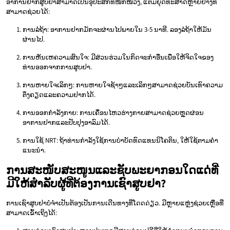
ອາການຢາກສູບຢາສາມາດເປັນອຸປະສັກທີ່ໜັກໜ່ວງ, ແຕ່ມີຍຸດທະສາດຫຼາຍຢ່າງທີ່
ສາມາດຊ່ວຍໄດ້:
ການລໍຖ້າ: ອາການຢາກມັກຈະຜ່ານໄປພາຍໃນ 3-5 ນາທີ. ລອງລໍຖ້າໃຫ້ມັນ
ຜ່ານໄປ.
ການຫັນເຫຄວາມສົນໃຈ: ມີສ່ວນຮ່ວມໃນກິດຈະກໍາອື່ນເພື່ອໃຫ້ຈິດໃຈຂອງ
ທ່ານອອກຈາກການສູບຢາ.
ການຫາຍໃຈເລິກໆ: ການຫາຍໃຈຊ້າໆແລະເລິກໆສາມາດຊ່ວຍບັນເທົາຄວາມ
ຕຶງຄຽດແລະຄວາມຢາກໄດ້.
ການອອກກໍາລັງກາຍ: ການເຄື່ອນໄຫວຮ່າງກາຍສາມາດຊ່ວຍຫຼຸດຜ່ອນ
ອາການຢາກແລະປັບປຸງອາລົມໄດ້.
ການໃຊ້ NRT: ຖ້າທ່ານກໍາລັງໃຊ້ການບໍາບັດທົດແທນນິໂຄຕິນ, ໃຫ້ໃຊ້ຕາມຄໍາ
ແນະນໍາ.
ການສະໜັບສະໜູນແລະຊັບພະຍາກອນໃດແດ່ທີ່
ມີໃຫ້ສໍາລັບຜູ້ທີ່ຕ້ອງການເຊົາສູບຢາ?
ການເຊົາສູບຢາບໍ່ຈໍາເປັນຕ້ອງເປັນການເດີນທາງທີ່ໂດດດ່ຽວ. ມີຫຼາຍແຫຼ່ງຊ່ວຍເຫຼືອທີ່
ສາມາດເຂົ້າເຖິງໄດ້: