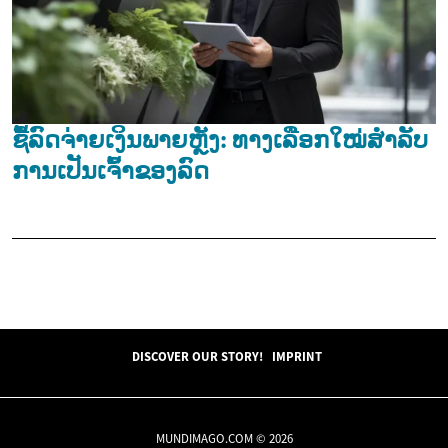
ຊື້ລົດຈ່າຍເງິນພາຍຫຼັງ: ທາງເລືອກໃໝ່ສຳລັບ
ການເປັນເຈົ້າຂອງລົດ
DISCOVER OUR STORY!
IMPRINT
MUNDIMAGO.COM © 2026