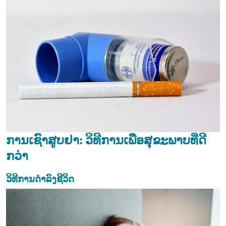
ການເຊົາສູບຢາ: ວິທີການເພື່ອສຸຂະພາບທີ່ດີ
ກວ່າ
ວິທີການດຳລົງຊີວິດ