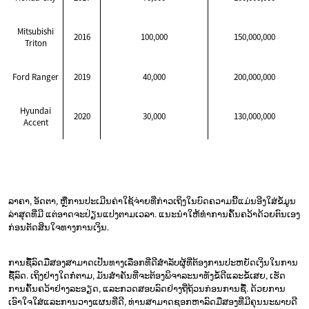
Mitsubishi
2016
100,000
150,000,000
Triton
Ford Ranger
2019
40,000
200,000,000
Hyundai
2020
30,000
130,000,000
Accent
ລາຄາ, ອັດຕາ, ຫຼືການປະເມີນຄ່າໃຊ້ຈ່າຍທີ່ກ່າວເຖິງໃນບົດຄວາມນີ້ແມ່ນອີງໃສ່ຂໍ້ມູນ
ລ່າສຸດທີ່ມີ ແຕ່ອາດຈະປ່ຽນແປງຕາມເວລາ. ແນະນຳໃຫ້ທຳການຄົ້ນຄວ້າດ້ວຍຕົນເອງ
ກ່ອນຕັດສິນໃຈທາງການເງິນ.
ການຊື້ລົດມືສອງສາມາດເປັນທາງເລືອກທີ່ດີສຳລັບຜູ້ທີ່ຕ້ອງການປະຫຍັດເງິນໃນການ
ຊື້ລົດ. ເຖິງຢ່າງໃດກໍ່ຕາມ, ມັນສຳຄັນທີ່ຈະຕ້ອງພິຈາລະນາທັງຂໍ້ດີແລະຂໍ້ເສຍ, ເຮັດ
ການຄົ້ນຄວ້າຢ່າງລະອຽດ, ແລະກວດສອບລົດຢ່າງຖີ່ຖ້ວນກ່ອນການຊື້. ດ້ວຍການ
ເອົາໃຈໃສ່ແລະການວາງແຜນທີ່ດີ, ທ່ານສາມາດຊອກຫາລົດມືສອງທີ່ມີຄຸນນະພາບດີ