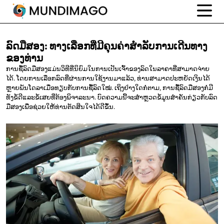
ລົດມືສອງ:
ທາງເລືອກທີ່ມີຄຸນຄ່າສຳລັບການເດີນທາງ
ຂອງທ່ານ
ການຊື້ລົດມືສອງແມ່ນວິທີທີ່ນິຍົມໃນການເປັນເຈົ້າຂອງລົດໃນລາຄາທີ່ສາມາດຈ່າຍ
ໄດ້. ໂດຍການເລືອກລົດທີ່ຜ່ານການໃຊ້ງານມາແລ້ວ, ທ່ານສາມາດປະຫຍັດເງິນໄດ້
ຫຼາຍພັນໂດລາເມື່ອທຽບກັບການຊື້ລົດໃໝ່. ເຖິງຢ່າງໃດກໍ່ຕາມ, ການຊື້ລົດມືສອງກໍ່ມີ
ທັງຂໍ້ດີແລະຂໍ້ເສຍທີ່ຕ້ອງພິຈາລະນາ. ບົດຄວາມນີ້ຈະສຳຫຼວດຂໍ້ມູນສຳຄັນກ່ຽວກັບລົດ
ມືສອງເພື່ອຊ່ວຍໃຫ້ທ່ານຕັດສິນໃຈໄດ້ດີຂຶ້ນ.