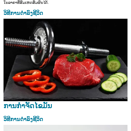
ໃນລາຄາທີ່ສົມເຫດສົມຜົນໄດ້.
ວິທີການດຳລົງຊີວິດ
ການກຳຈັດໄຂມັນ
ວິທີການດຳລົງຊີວິດ