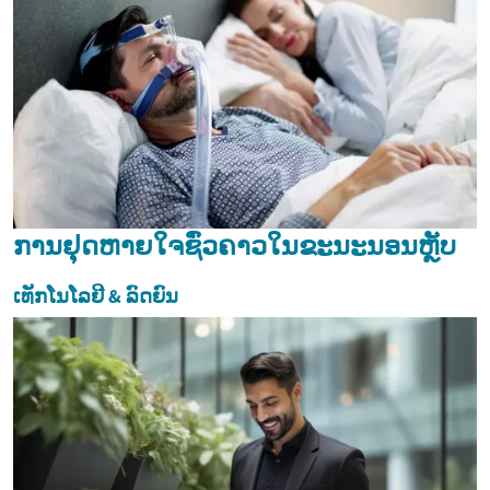
ການຢຸດຫາຍໃຈຊົ່ວຄາວໃນຂະນະນອນຫຼັບ
ເທັກໂນໂລຢີ & ລົດຍົນ