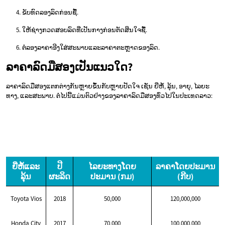
ຂັບທົດລອງລົດກ່ອນຊື້.
ໃຫ້ຊ່າງກວດສອບລົດທີ່ເປັນກາງກ່ອນຕັດສິນໃຈຊື້.
ຕໍ່ລອງລາຄາອີງໃສ່ສະພາບແລະລາຄາຕະຫຼາດຂອງລົດ.
ລາຄາລົດມືສອງເປັນແນວໃດ?
ລາຄາລົດມືສອງແຕກຕ່າງກັນຫຼາຍຂຶ້ນກັບຫຼາຍປັດໃຈ ເຊັ່ນ ຍີ່ຫໍ້, ລຸ້ນ, ອາຍຸ, ໄລຍະ
ທາງ, ແລະສະພາບ. ຕໍ່ໄປນີ້ແມ່ນຕົວຢ່າງຂອງລາຄາລົດມືສອງທົ່ວໄປໃນປະເທດລາວ:
ຍີ່ຫໍ້ແລະ
ປີ
ໄລຍະທາງໂດຍ
ລາຄາໂດຍປະມານ
ລຸ້ນ
ຜະລິດ
ປະມານ (ກມ)
(ກີບ)
Toyota Vios
2018
50,000
120,000,000
Honda City
2017
70,000
100,000,000