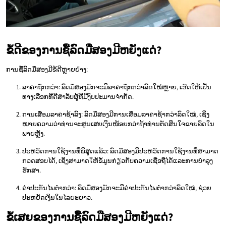
ຂໍ້ດີຂອງການຊື້ລົດມືສອງມີຫຍັງແດ່?
ການຊື້ລົດມືສອງມີຂໍ້ດີຫຼາຍຢ່າງ:
ລາຄາຖືກກວ່າ: ລົດມືສອງມັກຈະມີລາຄາຖືກກວ່າລົດໃໝ່ຫຼາຍ, ເຮັດໃຫ້ເປັນ
ທາງເລືອກທີ່ດີສຳລັບຜູ້ທີ່ມີງົບປະມານຈຳກັດ.
ການເສື່ອມລາຄາຊ້າລົງ: ລົດມືສອງມີການເສື່ອມລາຄາຊ້າກວ່າລົດໃໝ່, ເຊິ່ງ
ໝາຍຄວາມວ່າທ່ານຈະສູນເສຍເງິນໜ້ອຍກວ່າຖ້າທ່ານຕັດສິນໃຈຂາຍລົດໃນ
ພາຍຫຼັງ.
ປະຫວັດການໃຊ້ງານທີ່ພິສູດແລ້ວ: ລົດມືສອງມີປະຫວັດການໃຊ້ງານທີ່ສາມາດ
ກວດສອບໄດ້, ເຊິ່ງສາມາດໃຫ້ຂໍ້ມູນກ່ຽວກັບຄວາມເຊື່ອຖືໄດ້ແລະການບຳລຸງ
ຮັກສາ.
ຄ່າປະກັນໄພຕ່ຳກວ່າ: ລົດມືສອງມັກຈະມີຄ່າປະກັນໄພຕ່ຳກວ່າລົດໃໝ່, ຊ່ວຍ
ປະຫຍັດເງິນໃນໄລຍະຍາວ.
ຂໍ້ເສຍຂອງການຊື້ລົດມືສອງມີຫຍັງແດ່?