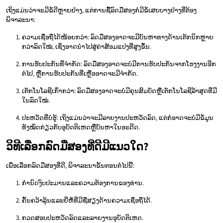
ເຖິງແມ່ນວ່າຈະມີຂໍ້ດີຫຼາຍຢ່າງ, ແຕ່ການຊື້ລົດມືສອງກໍ່ມີຂໍ້ເສຍບາງຢ່າງທີ່ຕ້ອງ
ພິຈາລະນາ:
ຄວາມເຊື່ອຖືໄດ້ໜ້ອຍກວ່າ: ລົດມືສອງອາດຈະມີບັນຫາທາງດ້ານເຕັກນິກຫຼາຍ
ກວ່າລົດໃໝ່, ເຊິ່ງອາດນຳໄປສູ່ຄ່າສ້ອມແປງທີ່ສູງຂຶ້ນ.
ການຮັບປະກັນທີ່ຈຳກັດ: ລົດມືສອງອາດຈະບໍ່ມີການຮັບປະກັນຈາກໂຮງງານອີກ
ຕໍ່ໄປ, ຫຼືການຮັບປະກັນທີ່ເຫຼືອອາດຈະມີຈຳກັດ.
ເຕັກໂນໂລຊີເກົ່າກວ່າ: ລົດມືສອງອາດຈະບໍ່ມີຄຸນສົມບັດຫຼືເຕັກໂນໂລຊີລ້າສຸດທີ່ມີ
ໃນລົດໃໝ່.
ປະຫວັດທີ່ບໍ່ຮູ້: ເຖິງແມ່ນວ່າຈະມີລາຍງານປະຫວັດລົດ, ແຕ່ກໍ່ອາດຈະບໍ່ມີຂໍ້ມູນ
ທັງໝົດກ່ຽວກັບອຸບັດຕິເຫດຫຼືບັນຫາໃນອະດີດ.
ວິທີເລືອກລົດມືສອງທີ່ດີມີແນວໃດ?
ເພື່ອເລືອກລົດມືສອງທີ່ດີ, ພິຈາລະນາຂັ້ນຕອນຕໍ່ໄປນີ້:
ກຳນົດງົບປະມານແລະຄວາມຕ້ອງການຂອງທ່ານ.
ຄົ້ນຄວ້າລຸ້ນແລະຍີ່ຫໍ້ທີ່ມີຊື່ສຽງດ້ານຄວາມເຊື່ອຖືໄດ້.
ກວດສອບປະຫວັດລົດແລະລາຍງານອຸບັດຕິເຫດ.