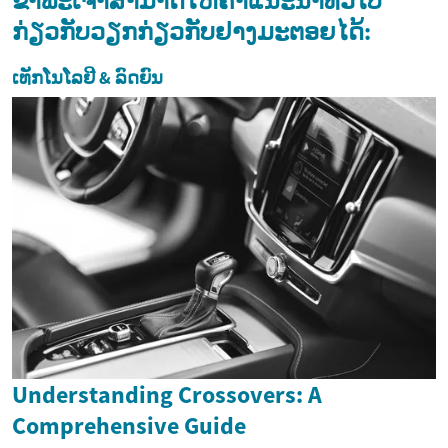
ຂ້າພະເຈົ້າສາມາດໃຫ້ຄຳແນະນຳທົ່ວໄປ
ກ່ຽວກັບວຽກກ່ຽວກັບຢາງມະຕອຍໄດ້:
ເທັກໂນໂລຢີ & ລົດຍົນ
Understanding Crossovers: A
Comprehensive Guide