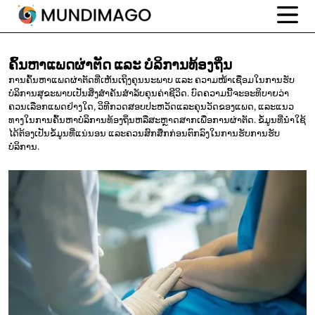
ຄົ້ນຫາແພດຜ່າຕັດ ແລະ
ບໍລິການທ້ອງຖິ່ນ
ການຄົ້ນຫາແພດຜ່າຕັດທີ່ເຫັນເຖິງຄຸນນະພາບ ແລະ ຄວາມໜ້າເຊື່ອມໃນການຮັບ
ບໍລິການສຸຂະພາບເປັນສິ່ງສຳຄັນສໍາລັບຄຸນຄ່າຊີວິດ. ບົດຄວາມນີ້ຈະອະທິບາຍວ່າ
ຄວນເລືອກແພດຢ່າງໃດ, ວິທີກວດສອບປະຫວັດແລະຄຸນວັດຂອງແພດ, ແລະແນວ
ທາງໃນການຄົ້ນຫາບໍລິການທ້ອງຖິ່ນຫລືສະຫຼາດສາກເພື່ອການຜ່າຕັດ. ຂໍ້ມູນທີ່ນຳໃຊ້
ໄດ້ຕ້ອງເປັນຂໍ້ມູນທີ່ແນ່ນອນ ແລະຄວນສົກສຶກກ່ອນຕົກລົງໃນການຮັບການຮັບ
ບໍລິການ.