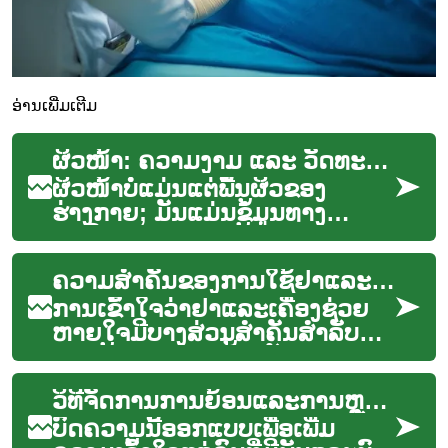
ອ່ານເພີ່ມເຕີມ
ຜິວໜ້າ: ຄວາມງາມ ແລະ ວັດທະນະທໍາ
ຜິວໜ້າບໍ່ແມ່ນແຕ່ພື້ນຜິວຂອງ
ຮ່າງກາຍ; ມັນແມ່ນຂໍ້ມູນທາງ
ປະສົບການ ແລະ ຕໍ່ຕ້ານທາງ
ສາທາລະນະທີ່ສະແດງອາລົມ,
ຄວາມສຳຄັນຂອງການໃຊ້ຢາແລະເຄື່ອງຊ່ວຍຫາຍໃຈ
ທິດທາງການດູແລຕົວເອງ ...
ການເຂົ້າໃຈວ່າຢາແລະເຄື່ອງຊ່ວຍ
ຫາຍໃຈມີບາງສ່ວນສໍາຄັນສໍາລັບ
ການຄຸ້ມຄອງແລະປ້ອງກັນການ
ລະບາດຂອງ COPD. ບົດຄວາມນີ້
ວິທີຈັດການການຍ້ອນແລະການຫຼຸດອາການ
ຈະອະທິບາຍກຽວກັບ...
ບົດຄວາມນີ້ອອກແບບເພື່ອເພີ່ມ