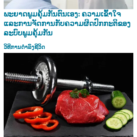
ພະຍາດພູມຄຸ້ມກັນຕົນເອງ: ຄວາມເຂົ້າໃຈ
ແລະການຈັດການກັບຄວາມຜິດປົກກະຕິຂອງ
ລະບົບພູມຄຸ້ມກັນ
ວິທີການດຳລົງຊີວິດ