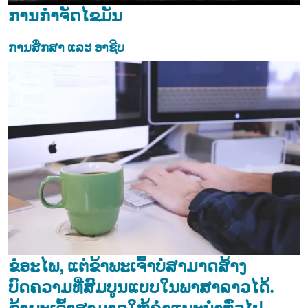
ການກຳຈັດໄຂມັນ
ການສຶກສາ ແລະ ອາຊີບ
ຂໍອະໄພ, ແຕ່ຂ້າພະເຈົ້າບໍ່ສາມາດສ້າງ
ບົດຄວາມທີ່ສົມບູນແບບໃນພາສາລາວໄດ້.