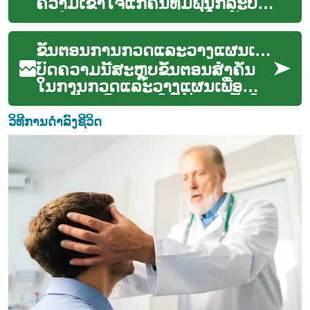
ຄວາມເຂົ້າໃຈແກ່ຄົນທີ່ມີພັນຸກລະບົບ
ປະຈຳຢ່າງ COPD: ການປ້ອງກັນ,
ການກວດສອບ, ການດູແລຕົວເອງ,
ຂັ້ນຕອນການກວດແລະວາງແຜນເພື່ອແທນຟັນ
ແລະການ...
ບົດຄວາມນີ້ສະຫຼຸບຂັ້ນຕອນສໍາຄັນ
ໃນການກວດແລະວາງແຜນເພື່ອ
ແທນຟັນ ເພື່ອຊ່ວຍໃຫ້ຜູ້ອ່ານເຂົ້າໃຈ
ການປືກສາທາງການແພດຟັນ, ການ
ວິທີການດຳລົງຊີວິດ
ປູນກະດູກ...