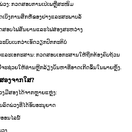
່ວງ: ກວດສອບການເປ່ເພຫຼືສະໜິມ
ວດເບິ່ງການສຶກຫໍ້ຂອງຢາງແລະສະພາບລໍ້
 ທົດສອບໄຟສັນຍານແລະໄຟສ່ອງສະຫວ່າງ
ະບົບເບກວ່າເຮັດວຽກປົກກະຕິບໍ່
ແລະເອກະສານ: ກວດສອບເອກະສານໃຫ້ຖືກຕ້ອງຄົບຖ້ວນ
້ຈະຊ່ວຍໃຫ້ທ່ານຫຼີກລ້ຽງບັນຫາທີ່ອາດເກີດຂຶ້ນໃນພາຍຫຼັງ.
ມືສອງຈາກໃສ?
ວງມືສອງໄດ້ຈາກຫຼາຍແຫຼ່ງ:
ົດພ່ວງທີ່ໄດ້ຮັບອະນຸຍາດ
າຍອອນໄລນ໌
່ວງ