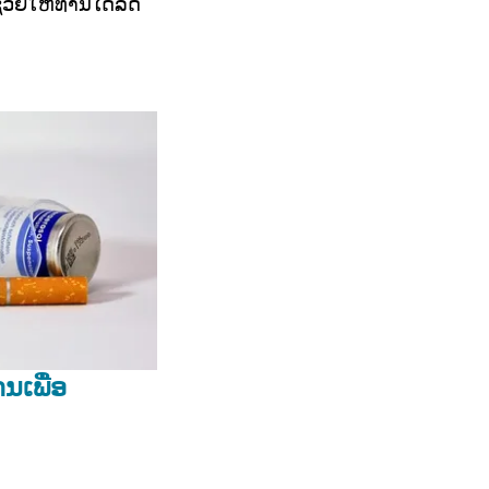
່ວຍໃຫ້ທ່ານໄດ້ລົດ
ນເພື່ອ