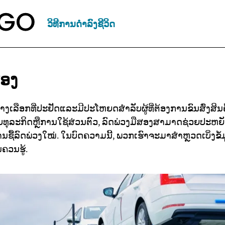
ວິທີການດຳລົງຊີວິດ
ສອງ
າງເລືອກທີ່ປະຢັດແລະມີປະໂຫຍດສຳລັບຜູ້ທີ່ຕ້ອງການຂົນສົ່ງສິນ
ລັບທຸລະກິດຫຼືການໃຊ້ສ່ວນຕົວ, ລົດພ່ວງມືສອງສາມາດຊ່ວຍປະຫຍັ
ນຊື້ລົດພ່ວງໃໝ່. ໃນບົດຄວາມນີ້, ພວກເຮົາຈະມາສຳຫຼວດເບິ່ງຂໍ້
ນຄວນຮູ້.