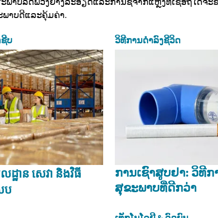
ພາບລົດພ່ວງຢ່າງລະອຽດແລະການຊື້ຈາກແຫຼ່ງທີ່ເຊື່ອຖືໄດ້ຈະຊ
ນະພາບດີແລະຄຸ້ມຄ່າ.
ຊີບ
ວິທີການດຳລົງຊີວິດ
ການເຊົາສູບຢາ: ວິທີກາ
ូលដ្ឋាន សេវា និងវិធី
ສຸຂະພາບທີ່ດີກວ່າ
រប