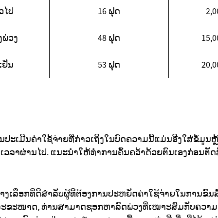
່ວໄປ
16 ຟຸດ
2,0
່ງພ່ວງ
48 ຟຸດ
15,0
ເຢັນ
53 ຟຸດ
20,0
ນປະເມີນຄ່າໃຊ້ຈ່າຍທີ່ກ່າວເຖິງໃນບົດຄວາມນີ້ແມ່ນອີງໃສ່ຂໍ້ມູນຫຼ້
ອເວລາຜ່ານໄປ. ແນະນຳໃຫ້ທຳການຄົ້ນຄວ້າດ້ວຍຕົນເອງກ່ອນຕັດ
າງເລືອກທີ່ດີສຳລັບຜູ້ທີ່ຕ້ອງການປະຫຍັດຄ່າໃຊ້ຈ່າຍໃນການຂົນ
ະຂະໜາດ, ທ່ານສາມາດຊອກຫາລົດພ່ວງທີ່ເໝາະສົມກັບຄວາມ