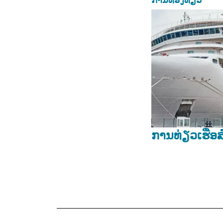
ການທ່ອງທ່ຽວ
ການທ່ຽວເຮືອ