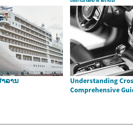
ເທັກໂນໂລຢີ & ລົດຍົນ
ສຳລານ
Understanding Cros
Comprehensive Gui