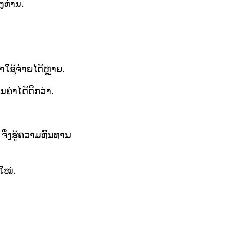
ງທ່ານ.
ໃຊ້ຈ່າຍໄດ້ຫຼາຍ.
ນຄ່າໄດ້ດີກວ່າ.
ຈຶ່ງຮູ້ຄວາມທົນທານ
ໃໝ່.