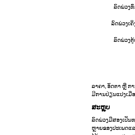
ລົດພ່ວງທົ
ລົດພ່ວງເຄິ
ລົດພ່ວງຕູ້
ລາຄາ, ອັດຕາ ຫຼື ກາ
ມີການປ່ຽນແປງເມື່
ສະຫຼຸບ
ລົດພ່ວງມືສອງເປັນທ
ຫຼາຍຂອງປະເພດແລ