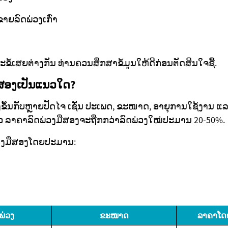
ີ່ຂາຍລົດພ່ວງເກົ່າ
ລະຂໍ້ເສຍຕ່າງກັນ ທ່ານຄວນສຶກສາຂໍ້ມູນໃຫ້ດີກ່ອນຕັດສິນໃຈຊື້.
ືສອງເປັນແນວໃດ?
ຂຶ້ນກັບຫຼາຍປັດໄຈ ເຊັ່ນ ປະເພດ, ຂະໜາດ, ອາຍຸການໃຊ້ງານ 
ລ້ວ ລາຄາລົດພ່ວງມືສອງຈະຖືກກວ່າລົດພ່ວງໃໝ່ປະມານ 20-50%.
່ວງມືສອງໂດຍປະມານ:
ພ່ວງ
ຂະໜາດ
ລາຄາໂດ