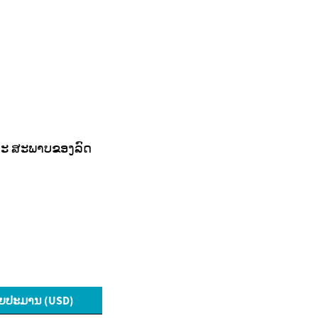
ແລະ ສະພາບຂອງລົດ
ຍປະມານ (USD)