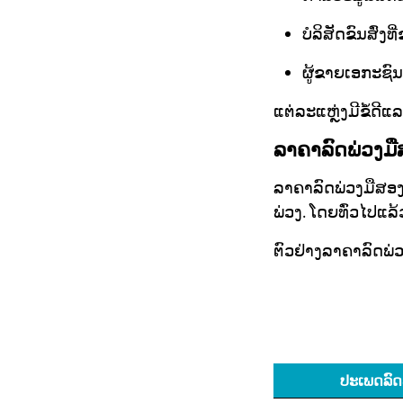
ບໍລິສັດຂົນສົ່ງທ
ຜູ້ຂາຍເອກະຊົນ
ແຕ່ລະແຫຼ່ງມີຂໍ້ດີແ
ລາຄາລົດພ່ວງມ
ລາຄາລົດພ່ວງມືສອງ
ພ່ວງ. ໂດຍທົ່ວໄປແ
ຕົວຢ່າງລາຄາລົດພ
ປະເພດລົດ