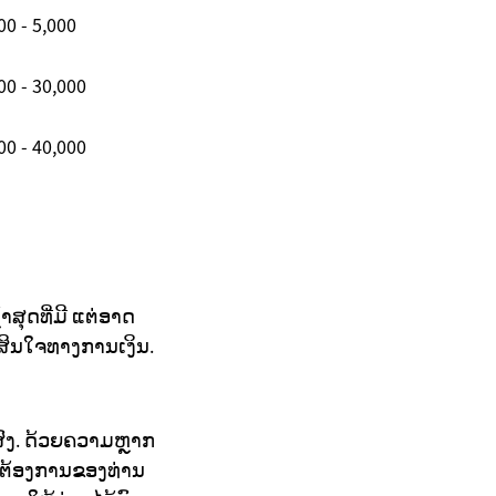
00 - 5,000
00 - 30,000
00 - 40,000
າສຸດທີ່ມີ ແຕ່ອາດ
ສິນໃຈທາງການເງິນ.
ສົ່ງ. ດ້ວຍຄວາມຫຼາກ
ຕ້ອງການຂອງທ່ານ