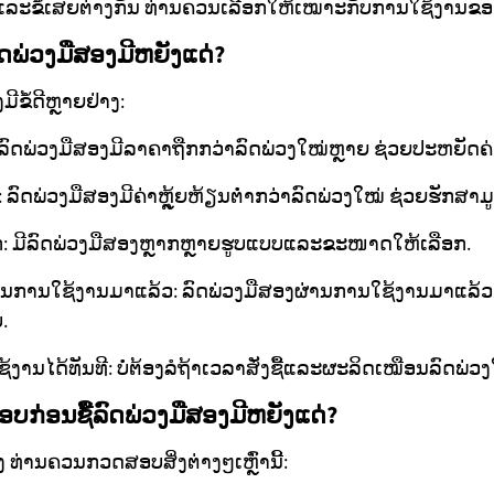
ີແລະຂໍ້ເສຍຕ່າງກັນ ທ່ານຄວນເລືອກໃຫ້ເໝາະກັບການໃຊ້ງານຂອ
ລົດພ່ວງມືສອງມີຫຍັງແດ່?
ີຂໍ້ດີຫຼາຍຢ່າງ:
ລົດພ່ວງມືສອງມີລາຄາຖືກກວ່າລົດພ່ວງໃໝ່ຫຼາຍ ຊ່ວຍປະຫຍັດຄ່າ
ຳ: ລົດພ່ວງມືສອງມີຄ່າຫຼຸ້ຍຫ້ຽນຕ່ຳກວ່າລົດພ່ວງໃໝ່ ຊ່ວຍຮັກສາມູ
ອກ: ມີລົດພ່ວງມືສອງຫຼາກຫຼາຍຮູບແບບແລະຂະໜາດໃຫ້ເລືອກ.
ຜ່ານການໃຊ້ງານມາແລ້ວ: ລົດພ່ວງມືສອງຜ່ານການໃຊ້ງານມາແລ້ວ 
.
ານໄດ້ທັນທີ: ບໍ່ຕ້ອງລໍຖ້າເວລາສັ່ງຊື້ແລະຜະລິດເໝືອນລົດພ່ວງ
ອບກ່ອນຊື້ລົດພ່ວງມືສອງມີຫຍັງແດ່?
ງ ທ່ານຄວນກວດສອບສິ່ງຕ່າງໆເຫຼົ່ານີ້: