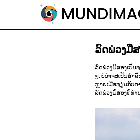
ລົດພ່ວງມື
ລົດພ່ວງມືສອງເປັນທ
ໆ. ບໍ່ວ່າຈະເປັນສຳ
ຫຼາຍເມື່ອທຽບກັບກາ
ລົດພ່ວງມືສອງທີ່ທ່າ