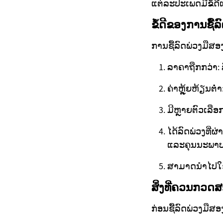
ແຕ່ລະປະເພດມີຂໍ້ດ
ຂໍ້ດີຂອງການຊື້
ການຊື້ລົດພ່ວງມືສອງມ
ລາຄາຖືກກວ່າ: 
ຄ່າຫຼຸ້ຍຫ້ຽນຕ່
ມີຫຼາຍຕົວເລື
ໄດ້ລົດພ່ວງທີ່
ແລະຄຸນນະພາບ
ສາມາດນຳໄປໃຊ້ງ
ສິ່ງທີ່ຄວນກວດສ
ກ່ອນຊື້ລົດພ່ວງມືສອ