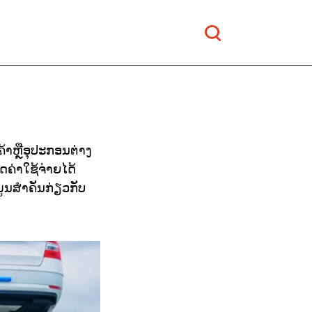
ຄ້າຫຼືອຸປະກອນຕ່າງ
ດຄ່າໃຊ້ຈ່າຍໄດ້
ມູນສຳຄັນກ່ຽວກັບ