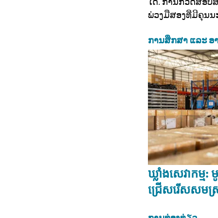
ໄດ້. ການກວດສອບສະ
ພ່ວງມືສອງທີ່ມີຄຸນ
ການສຶກສາ ແລະ ອາ
ឃ្លាំងសេវាកម្ម: ម
ជ្រើសរើសសមស្